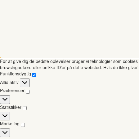
For at give dig de bedste oplevelser bruger vi teknologier som cookies t
browsingadfærd eller unikke ID'er på dette websted. Hvis du ikke giver 
Funktionsdygtig
Funktionsdygtig
Altid aktiv
Præferencer
Præferencer
Statistikker
Statistikker
Marketing
Marketing