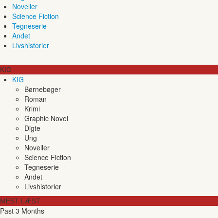
Noveller
Science Fiction
Tegneserie
Andet
Livshistorier
KIG
KIG
Børnebøger
Roman
Krimi
Graphic Novel
Digte
Ung
Noveller
Science Fiction
Tegneserie
Andet
Livshistorier
MEST LÆST
Past 3 Months