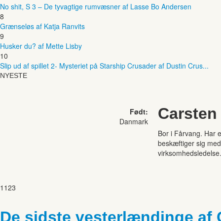
No shit, S 3 – De tyvagtige rumvæsner af Lasse Bo Andersen
8
Grænseløs af Katja Ranvits
9
Husker du? af Mette Lisby
10
Slip ud af spillet 2- Mysteriet på Starship Crusader af Dustin Crus...
NYESTE
Carsten
Født:
Danmark
Bor i Fårvang. Har e
beskæftiger sig med
virksomhedsledelse
1123
De sidste vesterlændinge af