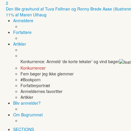
2
Den lille gravhund af Tuva Fellman og Ronny Brede Aase (illustreret
11% af Maren Uthaug
Anmeldere
Forfattere
Artikler
Konkurrence: Anmeld ‘de korte tekster’ og vind bøger
Konkurrencer
Fem bøger jeg ikke glemmer
#Bookporn
Forfatterportræt
Anmeldernes favoritter
Artikler
Bliv anmelder?
Om Bogrummet
SECTIONS