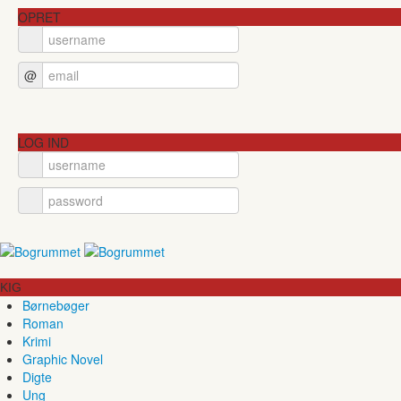
OPRET
@
LOG IND
KIG
Børnebøger
Roman
Krimi
Graphic Novel
Digte
Ung