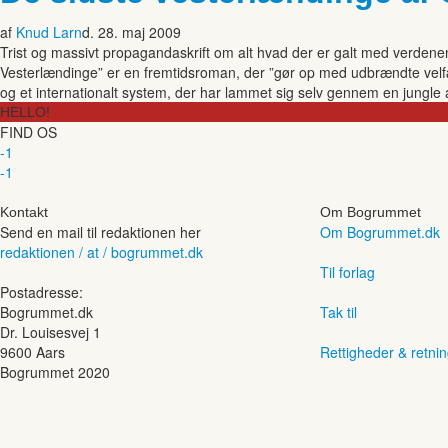
af
Knud Larn
d. 28. maj 2009
Trist og massivt propagandaskrift om alt hvad der er galt med verdenen. 
Vesterlændinge” er en fremtidsroman, der ”gør op med udbrændte vel
og et internationalt system, der har lammet sig selv gennem en jungle a
HELLO!
FIND OS
-1
-1
Kontakt
Om Bogrummet
Send en mail til redaktionen her
Om Bogrummet.dk
redaktionen / at / bogrummet.dk
Til forlag
Postadresse:
Bogrummet.dk
Tak til
Dr. Louisesvej 1
9600 Aars
Rettigheder & retnin
Bogrummet 2020