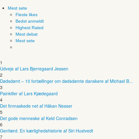
Mest sete
Fleste likes
Bedst anmeldt
Highest Rated
Mest debat
Mest sete
1
Udveje af Lars Bjerregaard Jessen
2
Dødsdømt – 10 fortællinger om dødsdømte danskere af Michael B...
3
Painkiller af Lars Kjædegaard
4
Det finmaskede net af Håkan Nesser
5
Det gode menneske af Keld Conradsen
6
Genfærd. En kærlighedshistorie af Siri Hustvedt
7