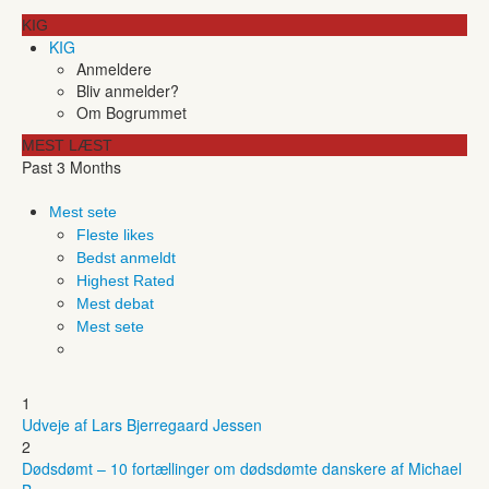
KIG
KIG
Anmeldere
Bliv anmelder?
Om Bogrummet
MEST LÆST
Past 3 Months
Mest sete
Fleste likes
Bedst anmeldt
Highest Rated
Mest debat
Mest sete
1
Udveje af Lars Bjerregaard Jessen
2
Dødsdømt – 10 fortællinger om dødsdømte danskere af Michael