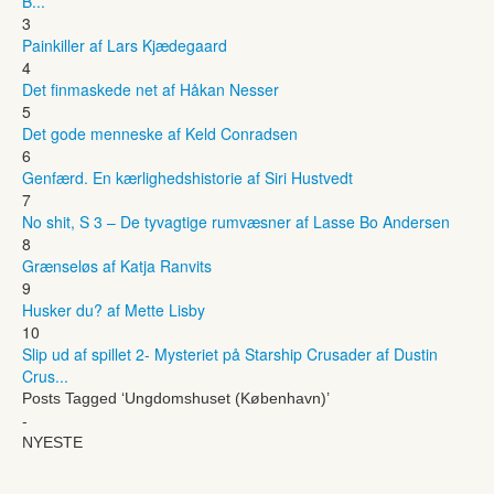
B...
3
Painkiller af Lars Kjædegaard
4
Det finmaskede net af Håkan Nesser
5
Det gode menneske af Keld Conradsen
6
Genfærd. En kærlighedshistorie af Siri Hustvedt
7
No shit, S 3 – De tyvagtige rumvæsner af Lasse Bo Andersen
8
Grænseløs af Katja Ranvits
9
Husker du? af Mette Lisby
10
Slip ud af spillet 2- Mysteriet på Starship Crusader af Dustin
Crus...
Posts Tagged ‘Ungdomshuset (København)’
-
NYESTE