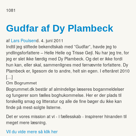
1081
Gudfar af Dy Plambeck
af
Lars Poulsen
d. 4. juni 2011
Indtil jeg stiftede bekendtskab med ”Gudfar”, havde jeg to
yndlingsforfattere – Helle Helle og Trisse Gejl. Nu har jeg tre, for
jeg er slet ikke færdig med Dy Plambeck. Og det er ikke fordi
hun kan, eller skal, sammenlignes med førnævnte forfattere. Dy
Plambeck er, ligesom de to andre, helt sin egen. I efteråret 2010
[…]
Om Bogrummet
Bogrummet.dk består af almindelige læseres boganmeldelser
og fungerer som fælles boghukommelse. Her er der plads til
forskellig smag og litteratur og alle de fine bøger du ikke kan
finde på mest-solgte listerne.
Det er vores mission at vi - i fællesskab - inspirerer hinanden til
meget mere læsning.
Vil du vide mere så klik her