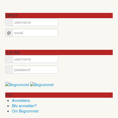
OPRET
@
LOG IND
KIG
Anmeldere
Bliv anmelder?
Om Bogrummet