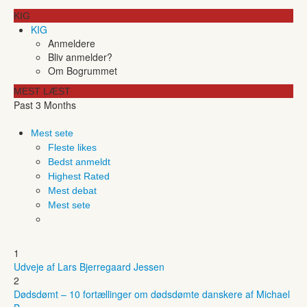
KIG
KIG
Anmeldere
Bliv anmelder?
Om Bogrummet
MEST LÆST
Past 3 Months
Mest sete
Fleste likes
Bedst anmeldt
Highest Rated
Mest debat
Mest sete
1
Udveje af Lars Bjerregaard Jessen
2
Dødsdømt – 10 fortællinger om dødsdømte danskere af Michael