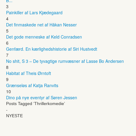
B...
3
Painkiller af Lars Kjædegaard
4
Det finmaskede net af Håkan Nesser
5
Det gode menneske af Keld Conradsen
6
Genfærd. En kærlighedshistorie af Siri Hustvedt
7
No shit, S 3 – De tyvagtige rumvæsner af Lasse Bo Andersen
8
Habitat af Theis Ørntoft
9
Grænseløs af Katja Ranvits
10
Dino på nye eventyr af Søren Jessen
Posts Tagged ‘Thrillerkomedie’
-
NYESTE