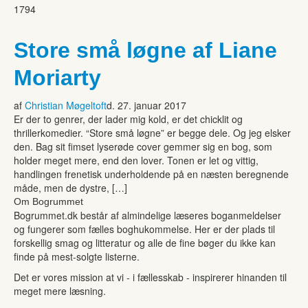
1794
Store små løgne af Liane
Moriarty
af
Christian Møgeltoft
d. 27. januar 2017
Er der to genrer, der lader mig kold, er det chicklit og
thrillerkomedier. “Store små løgne” er begge dele. Og jeg elsker
den. Bag sit fimset lyserøde cover gemmer sig en bog, som
holder meget mere, end den lover. Tonen er let og vittig,
handlingen frenetisk underholdende på en næsten beregnende
måde, men de dystre, […]
Om Bogrummet
Bogrummet.dk består af almindelige læseres boganmeldelser
og fungerer som fælles boghukommelse. Her er der plads til
forskellig smag og litteratur og alle de fine bøger du ikke kan
finde på mest-solgte listerne.
Det er vores mission at vi - i fællesskab - inspirerer hinanden til
meget mere læsning.