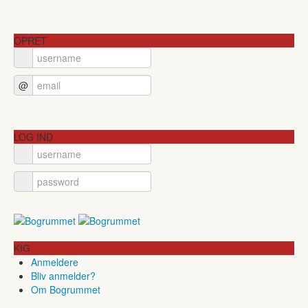
OPRET
@
LOG IND
KIG
Anmeldere
Bliv anmelder?
Om Bogrummet