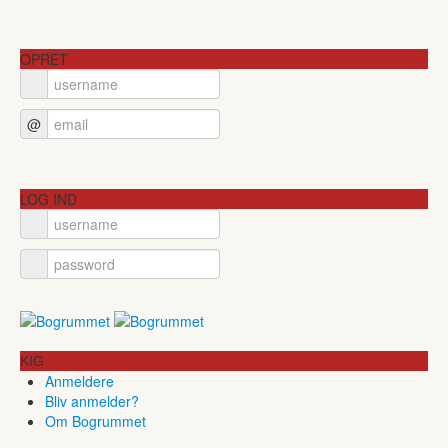
OPRET
@
LOG IND
KIG
Anmeldere
Bliv anmelder?
Om Bogrummet