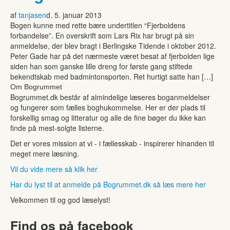
af
tanjasen
d. 5. januar 2013
Bogen kunne med rette bære undertitlen “Fjerboldens
forbandelse”. En overskrift som Lars Rix har brugt på sin
anmeldelse, der blev bragt i Berlingske Tidende i oktober 2012.
Peter Gade har på det nærmeste været besat af fjerbolden lige
siden han som ganske lille dreng for første gang stiftede
bekendtskab med badmintonsporten. Ret hurtigt satte han […]
Om Bogrummet
Bogrummet.dk består af almindelige læseres boganmeldelser
og fungerer som fælles boghukommelse. Her er der plads til
forskellig smag og litteratur og alle de fine bøger du ikke kan
finde på mest-solgte listerne.
Det er vores mission at vi - i fællesskab - inspirerer hinanden til
meget mere læsning.
Vil du vide mere så klik her
Har du lyst til at anmelde på Bogrummet.dk så læs mere her
Velkommen til og god læselyst!
Find os på facebook