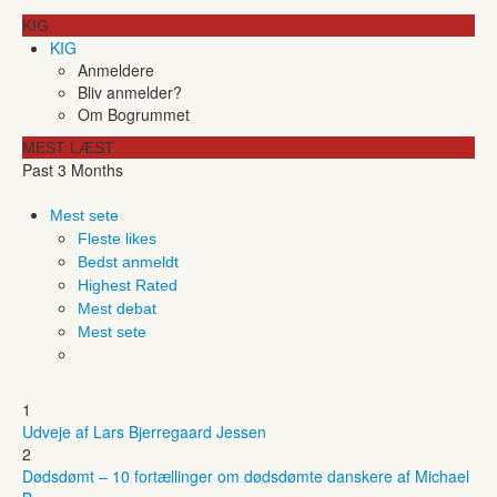
KIG
KIG
Anmeldere
Bliv anmelder?
Om Bogrummet
MEST LÆST
Past 3 Months
Mest sete
Fleste likes
Bedst anmeldt
Highest Rated
Mest debat
Mest sete
1
Udveje af Lars Bjerregaard Jessen
2
Dødsdømt – 10 fortællinger om dødsdømte danskere af Michael