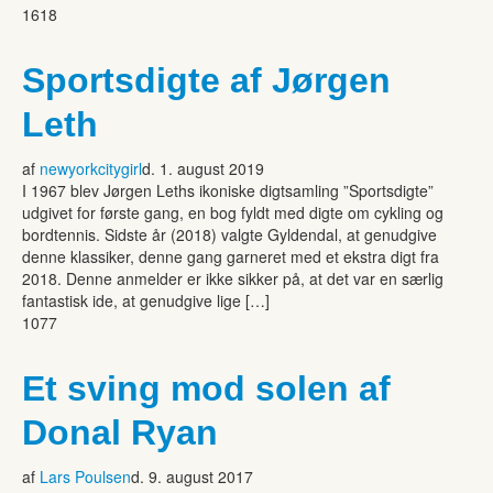
1618
Sportsdigte af Jørgen
Leth
af
newyorkcitygirl
d. 1. august 2019
I 1967 blev Jørgen Leths ikoniske digtsamling ”Sportsdigte”
udgivet for første gang, en bog fyldt med digte om cykling og
bordtennis. Sidste år (2018) valgte Gyldendal, at genudgive
denne klassiker, denne gang garneret med et ekstra digt fra
2018. Denne anmelder er ikke sikker på, at det var en særlig
fantastisk ide, at genudgive lige […]
1077
Et sving mod solen af
Donal Ryan
af
Lars Poulsen
d. 9. august 2017