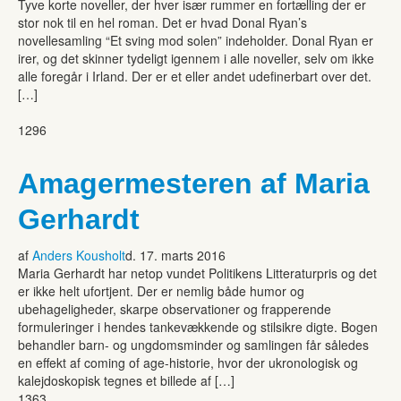
Tyve korte noveller, der hver især rummer en fortælling der er
stor nok til en hel roman. Det er hvad Donal Ryan’s
novellesamling “Et sving mod solen” indeholder. Donal Ryan er
irer, og det skinner tydeligt igennem i alle noveller, selv om ikke
alle foregår i Irland. Der er et eller andet udefinerbart over det.
[…]
1296
Amagermesteren af Maria
Gerhardt
af
Anders Kousholt
d. 17. marts 2016
Maria Gerhardt har netop vundet Politikens Litteraturpris og det
er ikke helt ufortjent. Der er nemlig både humor og
ubehageligheder, skarpe observationer og frapperende
formuleringer i hendes tankevækkende og stilsikre digte. Bogen
behandler barn- og ungdomsminder og samlingen får således
en effekt af coming of age-historie, hvor der ukronologisk og
kalejdoskopisk tegnes et billede af […]
1363