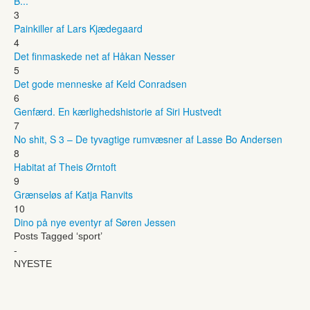
B...
3
Painkiller af Lars Kjædegaard
4
Det finmaskede net af Håkan Nesser
5
Det gode menneske af Keld Conradsen
6
Genfærd. En kærlighedshistorie af Siri Hustvedt
7
No shit, S 3 – De tyvagtige rumvæsner af Lasse Bo Andersen
8
Habitat af Theis Ørntoft
9
Grænseløs af Katja Ranvits
10
Dino på nye eventyr af Søren Jessen
Posts Tagged ‘sport’
-
NYESTE