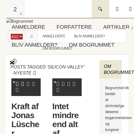
2
ANMELDERE
FORFATTERE
ARTIKLER
ANMELDERE
BLIV ANMELDER?
KIG
BLIV ANMELDER?
OM BOGRUMMET
OM BOGRUMMET
OM
POSTS TAGGED ‘SILICON VALLEY’
BOGRUMMET
-
NYESTE
Bogrummet.dk
består
af
Kraft af
Intet
almindelige
læseres
Jonas
mindre
boganmeldelser
Lüsche
end alt
og
fungerer
r
af