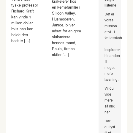
krakelerer hos
tyske professor
listerne.
en kernefamilie i
Richard Kraft
Silicon Valley.
Det er
kan vinde 1
Husmoderen,
vores
million dollar,
Janice, bliver
mission
hvis han kan
udsat for en grim
at vi - i
holde den
skilsmisse;
fællesskab
bedste […]
hendes mand,
-
Pauls, firmas
inspirerer
aktier […]
hinanden
til
meget
mere
læsning.
Vil du
vide
mere
så klik
her
Har
du lyst
til at