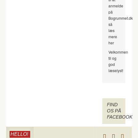
anmelde
på
Bogrummet.dk
så
læs
mere
her
Velkommen
til og
god
læselyst!
FIND
OS PÅ
FACEBOOK
HELLO!