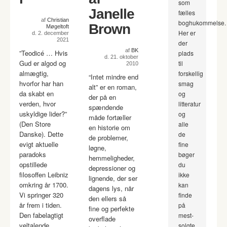
som
Janelle
fælles
af
Christian
boghukommelse.
Brown
Møgeltoft
Her er
d. 2. december
2021
der
af
BK
”Teodicé … Hvis
plads
d. 21. oktober
Gud er algod og
til
2010
almægtig,
forskellig
“Intet mindre end
hvorfor har han
smag
alt” er en roman,
da skabt en
og
der på en
verden, hvor
litteratur
spændende
uskyldige lider?”
og
måde fortæller
(Den Store
alle
en historie om
Danske). Dette
de
de problemer,
evigt aktuelle
fine
løgne,
paradoks
bøger
hemmeligheder,
opstillede
du
depressioner og
filosoffen Leibniz
ikke
lignende, der ser
omkring år 1700.
kan
dagens lys, når
Vi springer 320
finde
den ellers så
år frem i tiden.
på
fine og perfekte
Den fabelagtigt
mest-
overflade
veltalende,
solgte