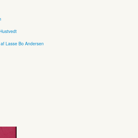
n
 Hustvedt
r af Lasse Bo Andersen