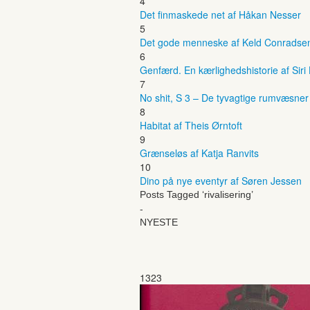
4
Det finmaskede net af Håkan Nesser
5
Det gode menneske af Keld Conradse
6
Genfærd. En kærlighedshistorie af Siri
7
No shit, S 3 – De tyvagtige rumvæsne
8
Habitat af Theis Ørntoft
9
Grænseløs af Katja Ranvits
10
Dino på nye eventyr af Søren Jessen
Posts Tagged ‘rivalisering’
-
NYESTE
1323