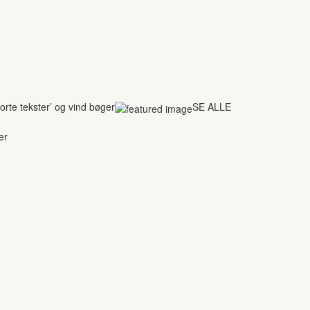
rte tekster’ og vind bøger
SE ALLE
er