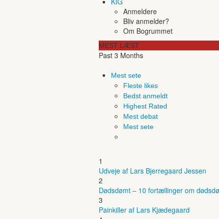
KIG
Anmeldere
Bliv anmelder?
Om Bogrummet
MEST LÆST
Past 3 Months
Mest sete
Fleste likes
Bedst anmeldt
Highest Rated
Mest debat
Mest sete
1
Udveje af Lars Bjerregaard Jessen
2
Dødsdømt – 10 fortællinger om dødsdø
3
Painkiller af Lars Kjædegaard