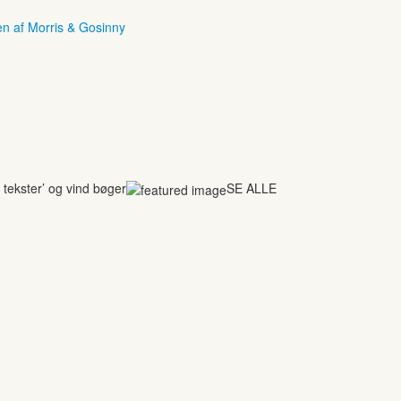
en af Morris & Gosinny
tekster’ og vind bøger
SE ALLE