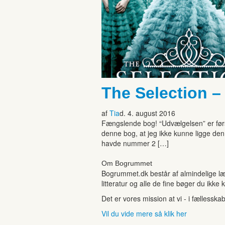
The Selection –
af
Tia
d. 4. august 2016
Fængslende bog! “Udvælgelsen” er førs
denne bog, at jeg ikke kunne ligge den 
havde nummer 2 […]
Om Bogrummet
Bogrummet.dk består af almindelige læ
litteratur og alle de fine bøger du ikke 
Det er vores mission at vi - i fællesska
Vil du vide mere så klik her