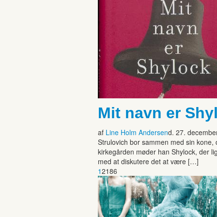
Mit navn er Sh
af
Line Holm Andersen
d. 27. decembe
Strulovich bor sammen med sin kone, der
kirkegården møder han Shylock, der li
med at diskutere det at være […]
1
2186