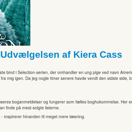
 Udvælgelsen af Kiera Cass
te bind i Selection-serien, der omhandler en ung pige ved navn America
fra mig igen. Da jeg nogle timer senere havde vendt den sidste side, ble
seres boganmeldelser og fungerer som fælles boghukommelse. Her er de
kan finde på mest-solgte listerne.
b - inspirerer hinanden til meget mere læsning.