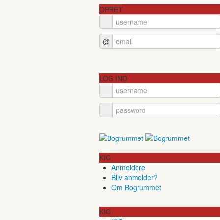
OPRET
@
LOG IND
KIG
Anmeldere
Bliv anmelder?
Om Bogrummet
KIG