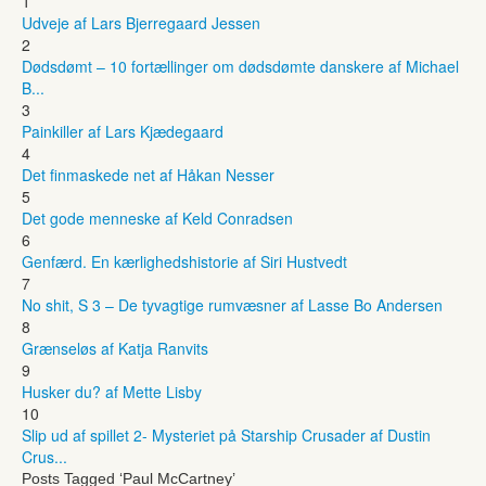
1
Udveje af Lars Bjerregaard Jessen
2
Dødsdømt – 10 fortællinger om dødsdømte danskere af Michael
B...
3
Painkiller af Lars Kjædegaard
4
Det finmaskede net af Håkan Nesser
5
Det gode menneske af Keld Conradsen
6
Genfærd. En kærlighedshistorie af Siri Hustvedt
7
No shit, S 3 – De tyvagtige rumvæsner af Lasse Bo Andersen
8
Grænseløs af Katja Ranvits
9
Husker du? af Mette Lisby
10
Slip ud af spillet 2- Mysteriet på Starship Crusader af Dustin
Crus...
Posts Tagged ‘Paul McCartney’