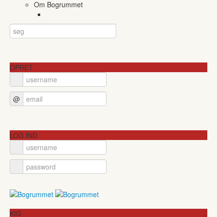
Om Bogrummet
OPRET
@
LOG IND
KIG