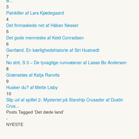
B...
3
Painkiller af Lars Kjædegaard
4
Det finmaskede net af Håkan Nesser
5
Det gode menneske af Keld Conradsen
6
Genfærd. En kærlighedshistorie af Siri Hustvedt
7
No shit, S 3 – De tyvagtige rumvæsner af Lasse Bo Andersen
8
Grænseløs af Katja Ranvits
9
Husker du? af Mette Lisby
10
Slip ud af spillet 2- Mysteriet på Starship Crusader af Dustin
Crus...
Posts Tagged ‘Det døde land’
-
NYESTE