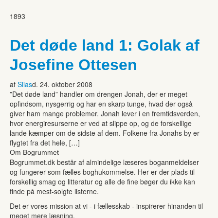
1893
Det døde land 1: Golak af
Josefine Ottesen
af
Silas
d. 24. oktober 2008
”Det døde land” handler om drengen Jonah, der er meget
opfindsom, nysgerrig og har en skarp tunge, hvad der også
giver ham mange problemer. Jonah lever i en fremtidsverden,
hvor energiresurserne er ved at slippe op, og de forskellige
lande kæmper om de sidste af dem. Folkene fra Jonahs by er
flygtet fra det hele, […]
Om Bogrummet
Bogrummet.dk består af almindelige læseres boganmeldelser
og fungerer som fælles boghukommelse. Her er der plads til
forskellig smag og litteratur og alle de fine bøger du ikke kan
finde på mest-solgte listerne.
Det er vores mission at vi - i fællesskab - inspirerer hinanden til
meget mere læsning.