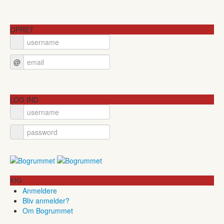
OPRET
@
LOG IND
KIG
Anmeldere
Bliv anmelder?
Om Bogrummet