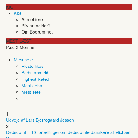
KIG
KIG
Anmeldere
Bliv anmelder?
Om Bogrummet
MEST LÆST
Past 3 Months
Mest sete
Fleste likes
Bedst anmeldt
Highest Rated
Mest debat
Mest sete
1
Udveje af Lars Bjerregaard Jessen
2
Dødsdømt – 10 fortællinger om dødsdømte danskere af Michael