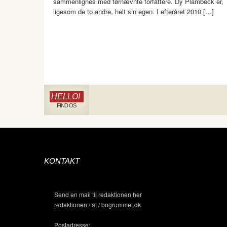
sammenlignes med førnævnte forfattere. Dy Plambeck er,
ligesom de to andre, helt sin egen. I efteråret 2010 […]
HELLO!
FIND OS
KONTAKT
Send en mail til redaktionen her
redaktionen / at / bogrummet.dk
Postadresse: