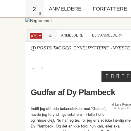
2
ANMELDERE
FORFATTERE
ANMELDERE
BLIV ANMELDER?
KIG
-
POSTS TAGGED ‘CYKELRYTTERE’
NYESTE
Gudfar af Dy Plambeck
af
Lars Pouls
Indtil jeg stiftede bekendtskab med ”Gudfar”,
d. 4. juni 2
havde jeg to yndlingsforfattere – Helle Helle
og Trisse Gejl. Nu har jeg tre, for jeg er slet ikke færdig me
Dy Plambeck. Og det er ikke fordi hun kan, eller skal,