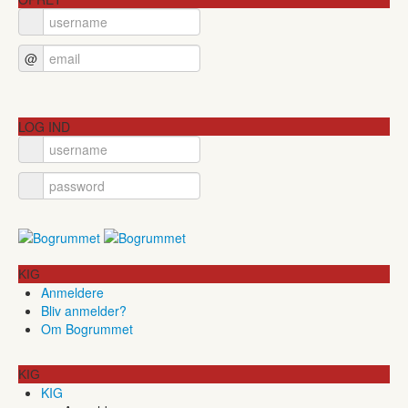
@
LOG IND
KIG
Anmeldere
Bliv anmelder?
Om Bogrummet
KIG
KIG