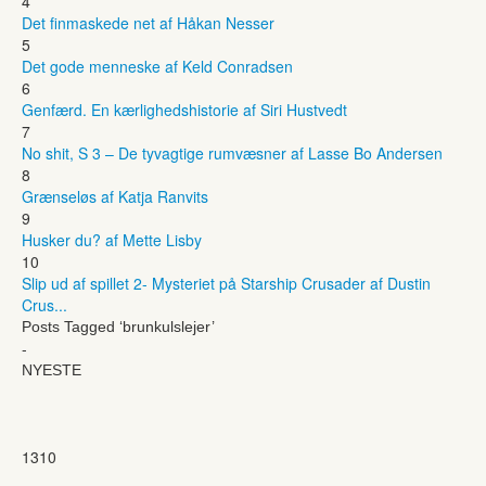
4
Det finmaskede net af Håkan Nesser
5
Det gode menneske af Keld Conradsen
6
Genfærd. En kærlighedshistorie af Siri Hustvedt
7
No shit, S 3 – De tyvagtige rumvæsner af Lasse Bo Andersen
8
Grænseløs af Katja Ranvits
9
Husker du? af Mette Lisby
10
Slip ud af spillet 2- Mysteriet på Starship Crusader af Dustin
Crus...
Posts Tagged ‘brunkulslejer’
-
NYESTE
1310