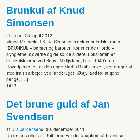
Brunkul af Knud
Simonsen
af
ame
d. 25. april 2012
Mænd får mæle! I Knud Simonsens dokumentariske roman
“BRUNKUL – børster og baroner” kommer de til orde –
slynglerne, sjoverne og de solide slidere. Lokaliteten er
brunkulslejerne ved Søby i Midtjylland, tiden 1940’erne.
Hovedpersonen er den unge Martin Rask Jensen, der drager af
sted fra sit arbejde ved landbruget i Østjylland for at tjene
penge, […]
1423
Det brune guld af Jan
Svendsen
af
Ulla Jørgensen
d. 30. december 2011
Under besættelse i 1940’erne var der knaphed på brændsel.