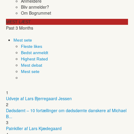
Anmeldere
Bliv anmelder?
Om Bogrummet
MEST LÆST
Past 3 Months
Mest sete
Fleste likes
Bedst anmeldt
Highest Rated
Mest debat
Mest sete
1
Udveje af Lars Bjerregaard Jessen
2
Dødsdømt – 10 fortællinger om dødsdømte danskere af Michael
B...
3
Painkiller af Lars Kjædegaard