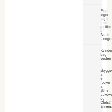
Pippi
leger
tagfat
med
politiet
af
Astrid
Lindgr
Kvinde
bag
vesten
–
i
skygge
af
en
rocker
af
Stine
Lukows
og
Christi
Ehrens