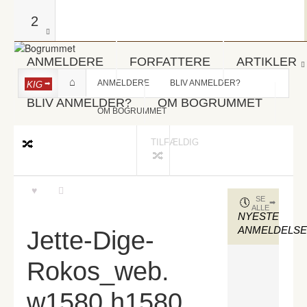
2
ANMELDERE
FORFATTERE
ARTIKLER
ANMELDERE
BLIV ANMELDER?
KIG
BLIV ANMELDER?
OM BOGRUMMET
OM BOGRUMMET
TILFÆLDIG
SE
ALLE
NYESTE
ANMELDELS
Jette-Dige-
Rokos_web.
w1580.h1580