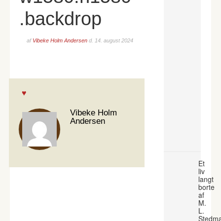
.backdrop
af
Vibeke Holm Andersen
d.
14. august 2024
Vibeke Holm
Andersen
Et
liv
langt
borte
af
M.
L.
Stedm