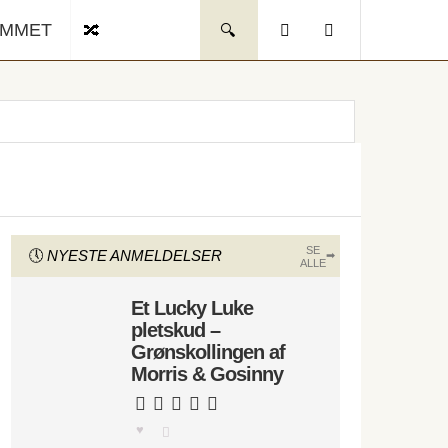
UMMET
SE
NYESTE ANMELDELSER
ALLE
Et Lucky Luke
pletskud –
Grønskollingen af
Morris & Gosinny