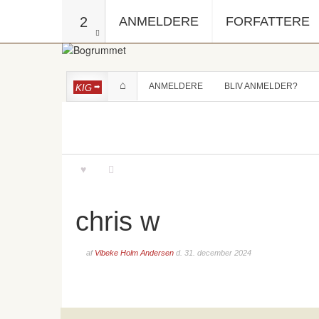
2
ANMELDERE
FORFATTERE
ANMELDERE
BLIV ANMELDER?
KIG
chris w
af
Vibeke Holm Andersen
d.
31. december 2024