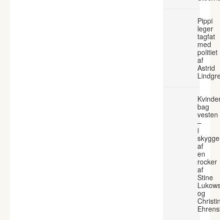
Pippi
leger
tagfat
med
politiet
af
Astrid
Lindgr
Kvinde
bag
vesten
–
i
skygge
af
en
rocker
af
Stine
Lukows
og
Christi
Ehrens