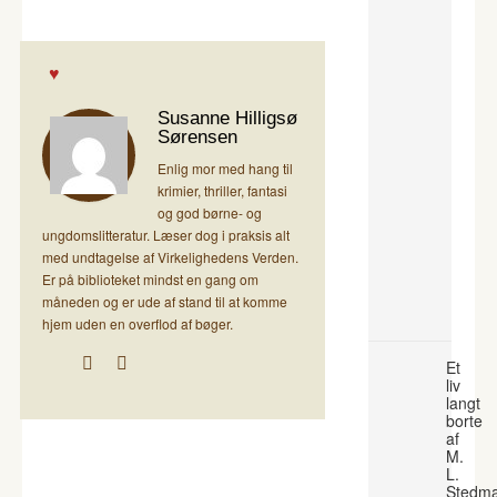
Susanne Hilligsø
Sørensen
Enlig mor med hang til
krimier, thriller, fantasi
og god børne- og
ungdomslitteratur. Læser dog i praksis alt
med undtagelse af Virkelighedens Verden.
Er på biblioteket mindst en gang om
måneden og er ude af stand til at komme
hjem uden en overflod af bøger.
Et
liv
langt
borte
af
M.
L.
Stedm