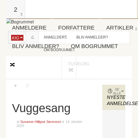
2
ANMELDERE
FORFATTERE
ARTIKLER
ANMELDERE
BLIV ANMELDER?
KIG
BLIV ANMELDER?
OM BOGRUMMET
OM BOGRUMMET
TILFÆLDIG
SE
ALLE
NYESTE
ANMELDELS
Vuggesang
af
Susanne Hilligsø Sørensen
d.
14. oktober
2025