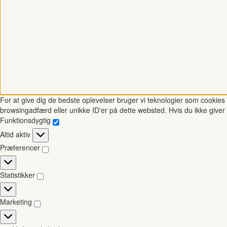
For at give dig de bedste oplevelser bruger vi teknologier som cookies t
browsingadfærd eller unikke ID'er på dette websted. Hvis du ikke giver 
Funktionsdygtig
Funktionsdygtig
Altid aktiv
Præferencer
Præferencer
Statistikker
Statistikker
Marketing
Marketing