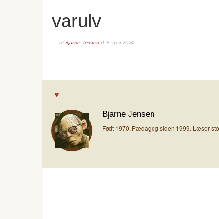
varulv
af
Bjarne Jensen
d.
5. maj 2024
Bjarne Jensen
Født 1970. Pædagog siden 1999. Læser stort 