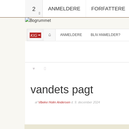
2
ANMELDERE
FORFATTERE
ANMELDERE
BLIV ANMELDER?
KIG
vandets pagt
af
Vibeke Holm Andersen
d.
9. december 2024