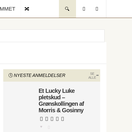
UMMET
SE
NYESTE ANMELDELSER
ALLE
Et Lucky Luke
pletskud –
Grønskollingen af
Morris & Gosinny