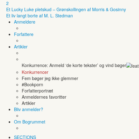
2
Et Lucky Luke pletskud – Grønskollingen af Morris & Gosinny
Et liv langt borte af M. L. Stedman
Anmeldere
Forfattere
Artikler
Konkurrence: Anmeld ‘de korte tekster’ og vind bøger
Konkurrencer
Fem bøger jeg ikke glemmer
#Bookporn
Forfatterportræt
Anmeldernes favoritter
Artikler
Bliv anmelder?
Om Bogrummet
SECTIONS