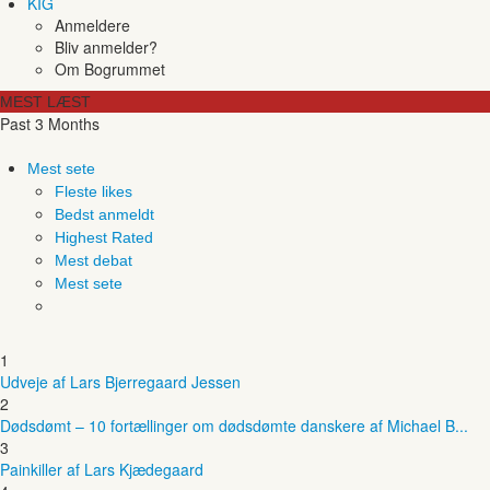
KIG
Anmeldere
Bliv anmelder?
Om Bogrummet
MEST LÆST
Past 3 Months
Mest sete
Fleste likes
Bedst anmeldt
Highest Rated
Mest debat
Mest sete
1
Udveje af Lars Bjerregaard Jessen
2
Dødsdømt – 10 fortællinger om dødsdømte danskere af Michael B...
3
Painkiller af Lars Kjædegaard