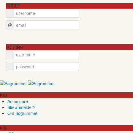
OPRET
@
LOG IND
KIG
Anmeldere
Bliv anmelder?
Om Bogrummet
KIG