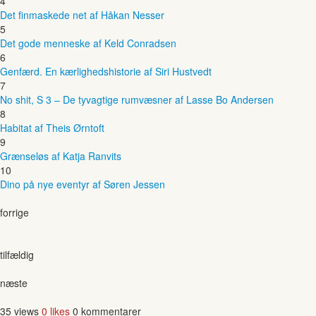
4
Det finmaskede net af Håkan Nesser
5
Det gode menneske af Keld Conradsen
6
Genfærd. En kærlighedshistorie af Siri Hustvedt
7
No shit, S 3 – De tyvagtige rumvæsner af Lasse Bo Andersen
8
Habitat af Theis Ørntoft
9
Grænseløs af Katja Ranvits
10
Dino på nye eventyr af Søren Jessen
forrige
tilfældig
næste
35 views
0 likes
0 kommentarer