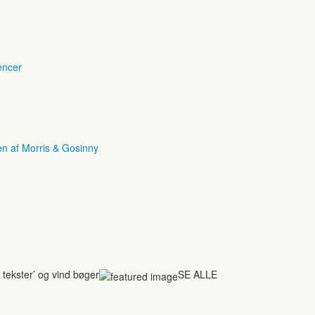
encer
en af Morris & Gosinny
tekster’ og vind bøger
SE ALLE