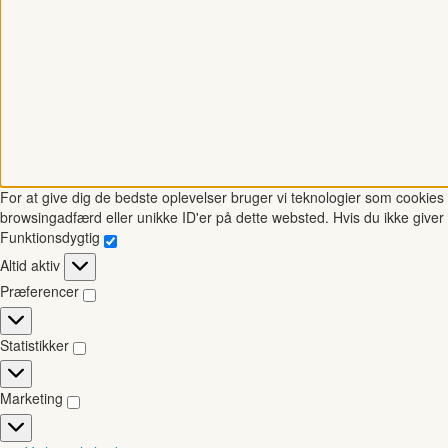
For at give dig de bedste oplevelser bruger vi teknologier som cookies t
browsingadfærd eller unikke ID'er på dette websted. Hvis du ikke giver 
Funktionsdygtig
Funktionsdygtig
Altid aktiv
Præferencer
Præferencer
Statistikker
Statistikker
Marketing
Marketing