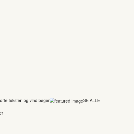
rte tekster’ og vind bøger
SE ALLE
er