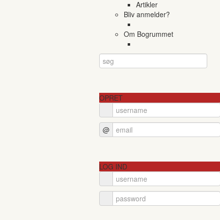
Artikler
Bliv anmelder?
Om Bogrummet
OPRET
@
LOG IND