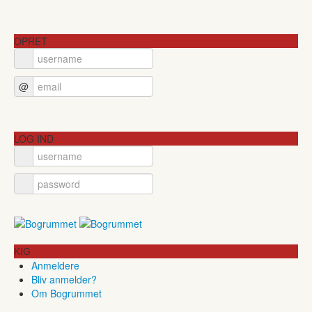
OPRET
@
LOG IND
KIG
Anmeldere
Bliv anmelder?
Om Bogrummet