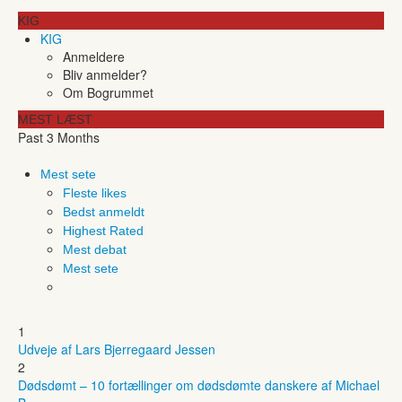
KIG
KIG
Anmeldere
Bliv anmelder?
Om Bogrummet
MEST LÆST
Past 3 Months
Mest sete
Fleste likes
Bedst anmeldt
Highest Rated
Mest debat
Mest sete
1
Udveje af Lars Bjerregaard Jessen
2
Dødsdømt – 10 fortællinger om dødsdømte danskere af Michael