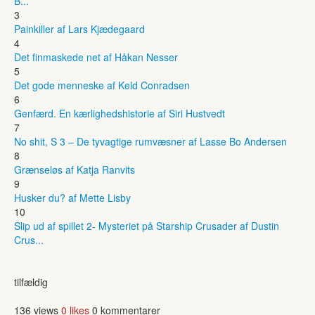
B...
3
Painkiller af Lars Kjædegaard
4
Det finmaskede net af Håkan Nesser
5
Det gode menneske af Keld Conradsen
6
Genfærd. En kærlighedshistorie af Siri Hustvedt
7
No shit, S 3 – De tyvagtige rumvæsner af Lasse Bo Andersen
8
Grænseløs af Katja Ranvits
9
Husker du? af Mette Lisby
10
Slip ud af spillet 2- Mysteriet på Starship Crusader af Dustin
Crus...
tilfældig
136 views
0 likes
0 kommentarer