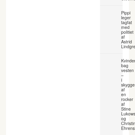
Pippi
leger
tagfat
med
politiet
af
Astrid
Lindgr
Kvinde
bag
vesten
–
i
skygge
af
en
rocker
af
Stine
Lukows
og
Christi
Ehrens