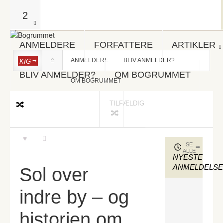
2
ANMELDERE
FORFATTERE
ARTIKLER
ANMELDERE
BLIV ANMELDER?
KIG
BLIV ANMELDER?
OM BOGRUMMET
OM BOGRUMMET
TILFÆLDIG
SE
ALLE
NYESTE
ANMELDELS
Sol over
indre by – og
historien om