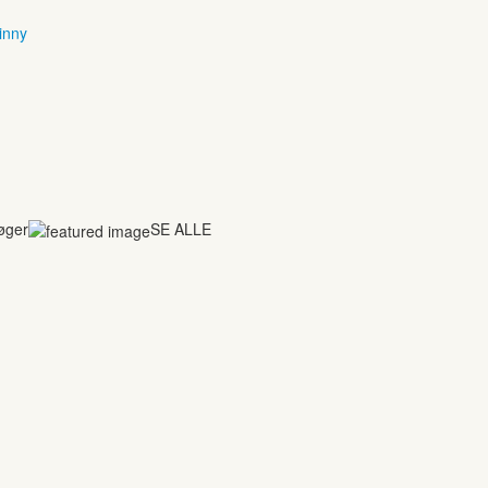
inny
bøger
SE ALLE