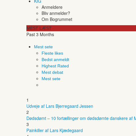
KIG
Anmeldere
Bliv anmelder?
Om Bogrummet
MEST LÆST
Past 3 Months
Mest sete
Fleste likes
Bedst anmeldt
Highest Rated
Mest debat
Mest sete
1
Udveje af Lars Bjerregaard Jessen
2
Dødsdømt – 10 fortællinger om dødsdømte danskere af M
3
Painkiller af Lars Kjædegaard