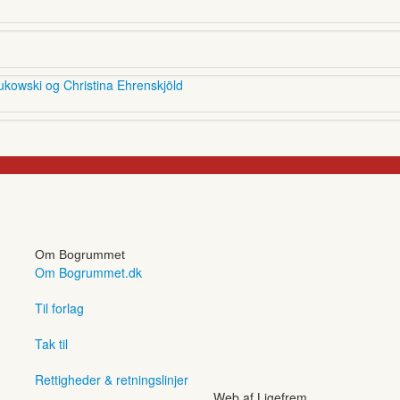
ukowski og Christina Ehrenskjöld
Om Bogrummet
Om Bogrummet.dk
Til forlag
Tak til
Rettigheder & retningslinjer
Web af Ligefrem