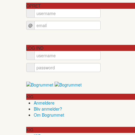
OPRET
@
LOG IND
KIG
Anmeldere
Bliv anmelder?
Om Bogrummet
KIG