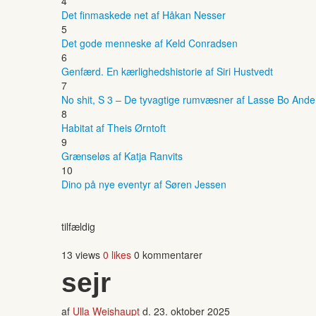
4
Det finmaskede net af Håkan Nesser
5
Det gode menneske af Keld Conradsen
6
Genfærd. En kærlighedshistorie af Siri Hustvedt
7
No shit, S 3 – De tyvagtige rumvæsner af Lasse Bo And
8
Habitat af Theis Ørntoft
9
Grænseløs af Katja Ranvits
10
Dino på nye eventyr af Søren Jessen
tilfældig
13 views
0 likes
0 kommentarer
sejr
af
Ulla Weishaupt
d.
23. oktober 2025