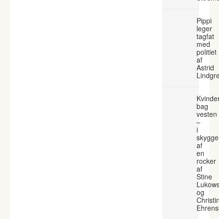
Pippi
leger
tagfat
med
politiet
af
Astrid
Lindgr
Kvinde
bag
vesten
–
i
skygge
af
en
rocker
af
Stine
Lukows
og
Christi
Ehrens