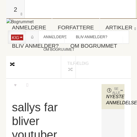
2
ANMELDERE
FORFATTERE
ARTIKLER
ANMELDERE
BLIV ANMELDER?
KIG
BLIV ANMELDER?
OM BOGRUMMET
OM BOGRUMMET
TILFÆLDIG
SE
ALLE
NYESTE
ANMELDELS
sallys far
bliver
youtuber