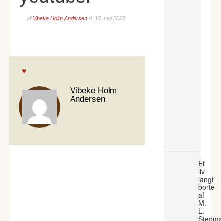
af
Vibeke Holm Andersen
d.
15. maj 2025
Vibeke Holm
Andersen
Et
liv
langt
borte
af
M.
L.
Stedm