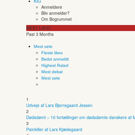
KIG
Anmeldere
Bliv anmelder?
Om Bogrummet
MEST LÆST
Past 3 Months
Mest sete
Fleste likes
Bedst anmeldt
Highest Rated
Mest debat
Mest sete
1
Udveje af Lars Bjerregaard Jessen
2
Dødsdømt – 10 fortællinger om dødsdømte danskere af M
3
Painkiller af Lars Kjædegaard