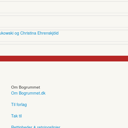
ukowski og Christina Ehrenskjöld
Om Bogrummet
Om Bogrummet.dk
Til forlag
Tak til
Rettigheder & retningslinjer