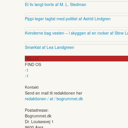
Et liv langt borte af M. L. Stedman
Pippi leger tagfat med politiet af Astrid Lindgren
Kvinderne bag vesten – i skyggen af en rocker af Stine L
Smørklat af Lea Landgreen
HELLO!
FIND OS
-1
-1
Kontakt
Send en mail til redaktionen her
redaktionen / at / bogrummet.dk
Postadresse:
Bogrummet.dk
Dr. Louisesvej 1
9600 Aars