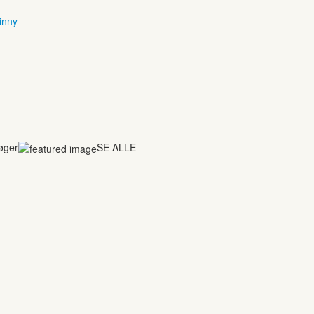
inny
bøger
SE ALLE