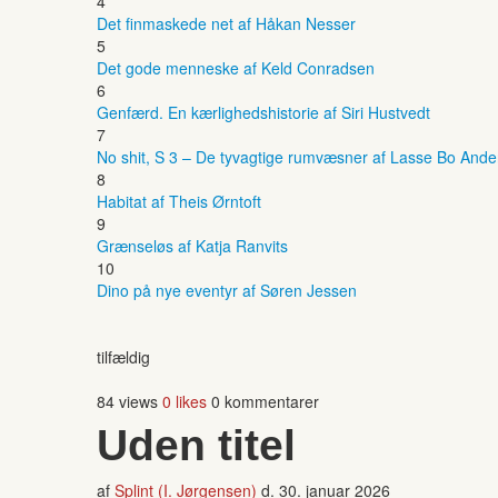
4
Det finmaskede net af Håkan Nesser
5
Det gode menneske af Keld Conradsen
6
Genfærd. En kærlighedshistorie af Siri Hustvedt
7
No shit, S 3 – De tyvagtige rumvæsner af Lasse Bo And
8
Habitat af Theis Ørntoft
9
Grænseløs af Katja Ranvits
10
Dino på nye eventyr af Søren Jessen
tilfældig
84 views
0 likes
0 kommentarer
Uden titel
af
Splint (I. Jørgensen)
d.
30. januar 2026