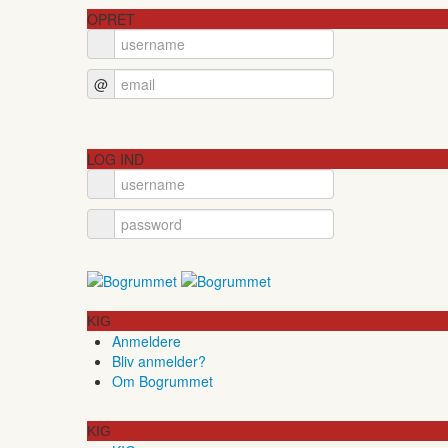
OPRET
@
LOG IND
KIG
Anmeldere
Bliv anmelder?
Om Bogrummet
KIG