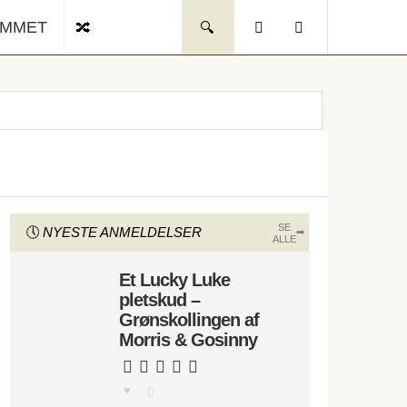
UMMET
SE
NYESTE ANMELDELSER
ALLE
Et Lucky Luke
pletskud –
Grønskollingen af
Morris & Gosinny