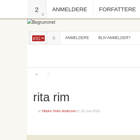
2
ANMELDERE
FORFATTERE
ANMELDERE
BLIV ANMELDER?
KIG
rita rim
af
Vibeke Holm Andersen
d.
20. juni 2026