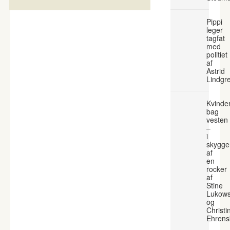
Pippi
leger
tagfat
med
politiet
af
Astrid
Lindgr
Kvinde
bag
vesten
–
i
skygge
af
en
rocker
af
Stine
Lukows
og
Christi
Ehrens