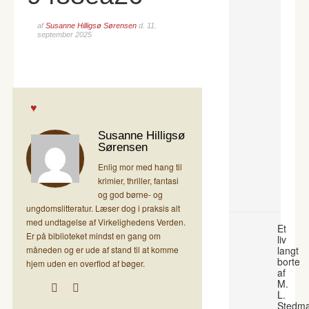
af
Susanne Hilligsø Sørensen
d.
11.
september 2025
Susanne Hilligsø
Sørensen
Enlig mor med hang til
krimier, thriller, fantasi
og god børne- og
ungdomslitteratur. Læser dog i praksis alt
med undtagelse af Virkelighedens Verden.
Et
Er på biblioteket mindst en gang om
liv
måneden og er ude af stand til at komme
langt
borte
hjem uden en overflod af bøger.
af
M.
L.
Stedm