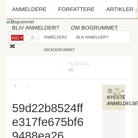
ANMELDERE
FORFATTERE
ARTIKLER
BLIV ANMELDER?
OM BOGRUMMET
ANMELDERE
BLIV ANMELDER?
KIG
OM BOGRUMMET
TILFÆLDIG
SE
ALLE
NYESTE
ANMELDELS
59d22b8524ff
e317fe675bf6
9488ea26