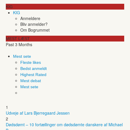
KIG
KIG
Anmeldere
Bliv anmelder?
Om Bogrummet
MEST LÆST
Past 3 Months
Mest sete
Fleste likes
Bedst anmeldt
Highest Rated
Mest debat
Mest sete
1
Udveje af Lars Bjerregaard Jessen
2
Dødsdømt – 10 fortællinger om dødsdømte danskere af Michael