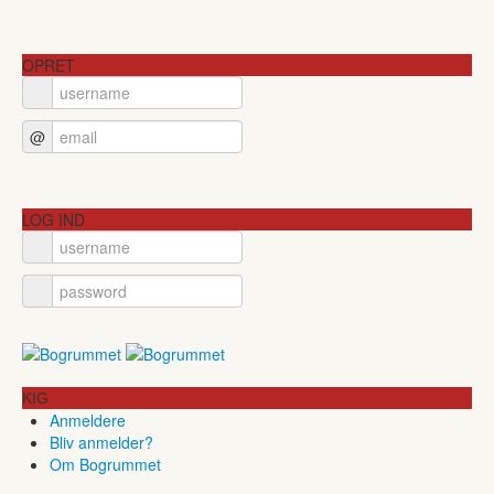
OPRET
@
LOG IND
KIG
Anmeldere
Bliv anmelder?
Om Bogrummet