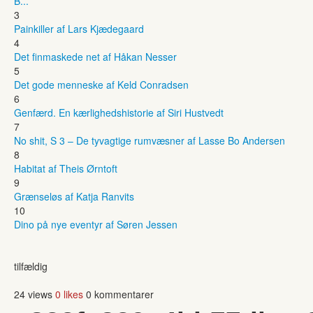
B...
3
Painkiller af Lars Kjædegaard
4
Det finmaskede net af Håkan Nesser
5
Det gode menneske af Keld Conradsen
6
Genfærd. En kærlighedshistorie af Siri Hustvedt
7
No shit, S 3 – De tyvagtige rumvæsner af Lasse Bo Andersen
8
Habitat af Theis Ørntoft
9
Grænseløs af Katja Ranvits
10
Dino på nye eventyr af Søren Jessen
tilfældig
24 views
0 likes
0 kommentarer