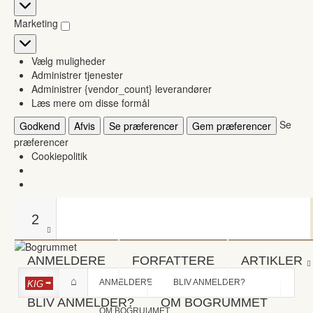
Statistikker
Marketing
Marketing
Vælg muligheder
Administrer tjenester
Administrer {vendor_count} leverandører
Læs mere om disse formål
Se
Godkend
Afvis
Se præferencer
Gem præferencer
præferencer
Cookiepolitik
2
ANMELDERE
FORFATTERE
ARTIKLER
ANMELDERE
BLIV ANMELDER?
KIG
BLIV ANMELDER?
OM BOGRUMMET
OM BOGRUMMET