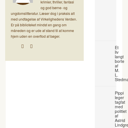
krimier, thriller, fantasi
og god børne- og
ungdomslitteratur. Læser dog i praksis alt
med undtagelse af Virkelighedens Verden.
Er på biblioteket mindst en gang om
måneden og er ude af stand til at komme
hjem uden en overflod af bøger.
Et
liv
langt
borte
af
M.
L.
Stedm
Pippi
leger
tagfat
med
politiet
af
Astrid
Lindgr