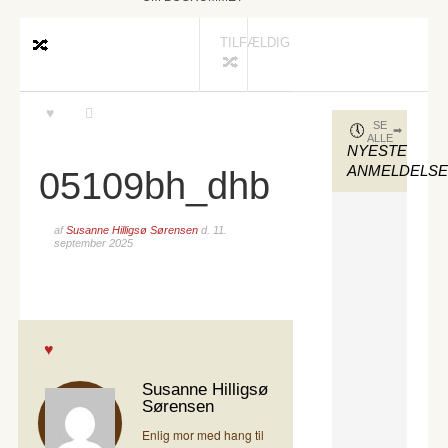
TILFÆLDIG
SE
ALLE
NYESTE
ANMELDELS
05109bh_dhb
af
Susanne Hilligsø Sørensen
d.
11.
september 2025
Susanne Hilligsø
Sørensen
Enlig mor med hang til