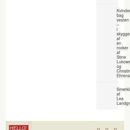
Kvinde
bag
vesten
–
i
skygge
af
en
rocker
af
Stine
Lukows
og
Christi
Ehrens
Smørkl
af
Lea
Landgr
HELLO!