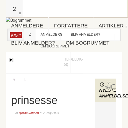
2
ANMELDERE
FORFATTERE
ARTIKLER
ANMELDERE
BLIV ANMELDER?
KIG
BLIV ANMELDER?
OM BOGRUMMET
OM BOGRUMMET
TILFÆLDIG
SE
ALLE
NYESTE
ANMELDELS
prinsesse
af
Bjarne Jensen
d.
2. maj 2024