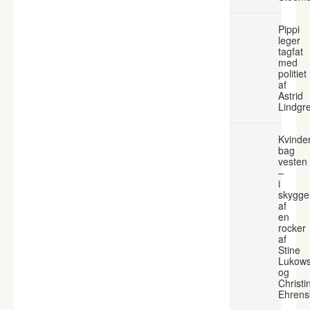
Pippi
leger
tagfat
med
politiet
af
Astrid
Lindgr
Kvinde
bag
vesten
–
i
skygge
af
en
rocker
af
Stine
Lukows
og
Christi
Ehrens