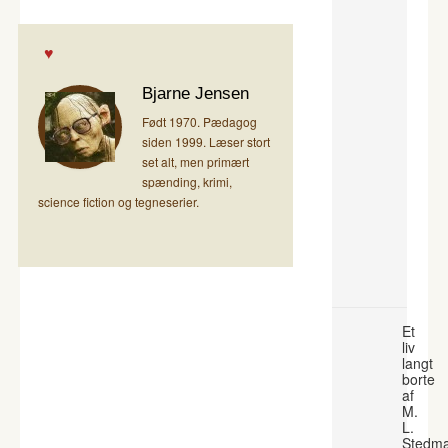
Bjarne Jensen
Født 1970. Pædagog
siden 1999. Læser stort
set alt, men primært
spænding, krimi,
science fiction og tegneserier.
Et
liv
langt
borte
af
M.
L.
Stedm