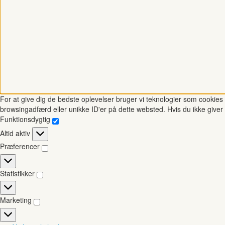
For at give dig de bedste oplevelser bruger vi teknologier som cookies t
browsingadfærd eller unikke ID'er på dette websted. Hvis du ikke giver 
Funktionsdygtig
Funktionsdygtig
Altid aktiv
Præferencer
Præferencer
Statistikker
Statistikker
Marketing
Marketing