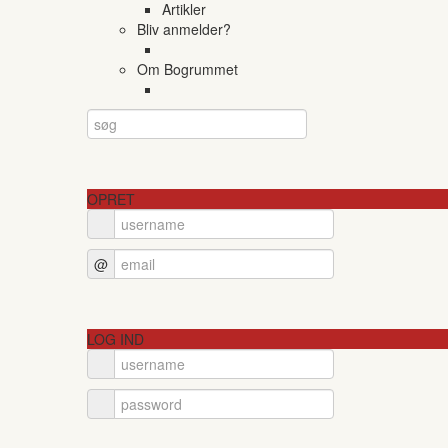
Artikler
Bliv anmelder?
Om Bogrummet
OPRET
@
LOG IND