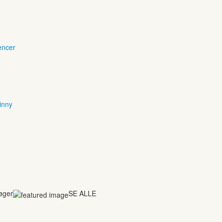
encer
inny
bøger
SE ALLE