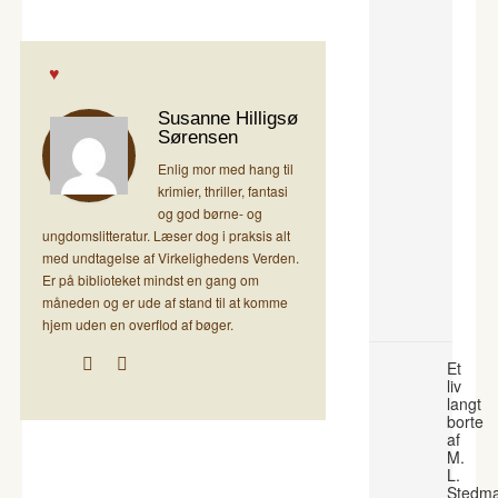
Susanne Hilligsø
Sørensen
Enlig mor med hang til
krimier, thriller, fantasi
og god børne- og
ungdomslitteratur. Læser dog i praksis alt
med undtagelse af Virkelighedens Verden.
Er på biblioteket mindst en gang om
måneden og er ude af stand til at komme
hjem uden en overflod af bøger.
Et
liv
langt
borte
af
M.
L.
Stedm