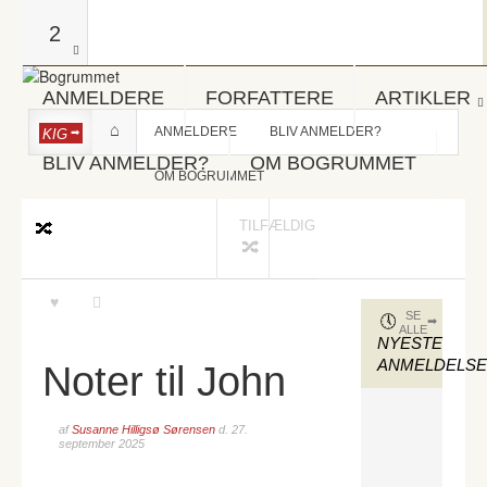
2
ANMELDERE
FORFATTERE
ARTIKLER
ANMELDERE
BLIV ANMELDER?
KIG
BLIV ANMELDER?
OM BOGRUMMET
OM BOGRUMMET
TILFÆLDIG
SE
ALLE
NYESTE
ANMELDELS
Noter til John
af
Susanne Hilligsø Sørensen
d.
27.
september 2025