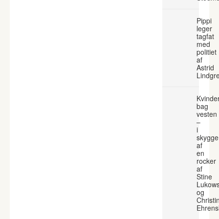
Pippi
leger
tagfat
med
politiet
af
Astrid
Lindgr
Kvinde
bag
vesten
–
i
skygge
af
en
rocker
af
Stine
Lukows
og
Christi
Ehrens