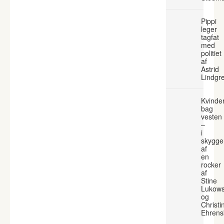
Pippi
leger
tagfat
med
politiet
af
Astrid
Lindgr
Kvinde
bag
vesten
–
i
skygge
af
en
rocker
af
Stine
Lukows
og
Christi
Ehrens