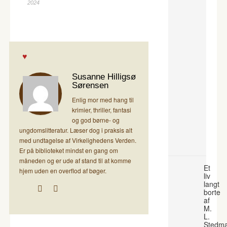
2024
Susanne Hilligsø
Sørensen
Enlig mor med hang til
krimier, thriller, fantasi
og god børne- og
ungdomslitteratur. Læser dog i praksis alt
med undtagelse af Virkelighedens Verden.
Er på biblioteket mindst en gang om
måneden og er ude af stand til at komme
Et
hjem uden en overflod af bøger.
liv
langt
borte
af
M.
L.
Stedm