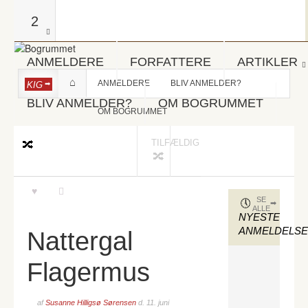
2
ANMELDERE
FORFATTERE
ARTIKLER
ANMELDERE
BLIV ANMELDER?
KIG
BLIV ANMELDER?
OM BOGRUMMET
OM BOGRUMMET
TILFÆLDIG
SE
ALLE
NYESTE
ANMELDELS
Nattergal
Flagermus
af
Susanne Hilligsø Sørensen
d.
11. juni