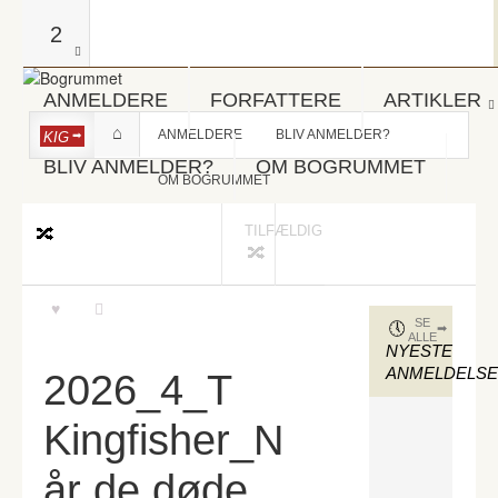
2
ANMELDERE
FORFATTERE
ARTIKLER
ANMELDERE
BLIV ANMELDER?
KIG
BLIV ANMELDER?
OM BOGRUMMET
OM BOGRUMMET
TILFÆLDIG
SE
ALLE
NYESTE
ANMELDELS
2026_4_T
Kingfisher_N
år de døde