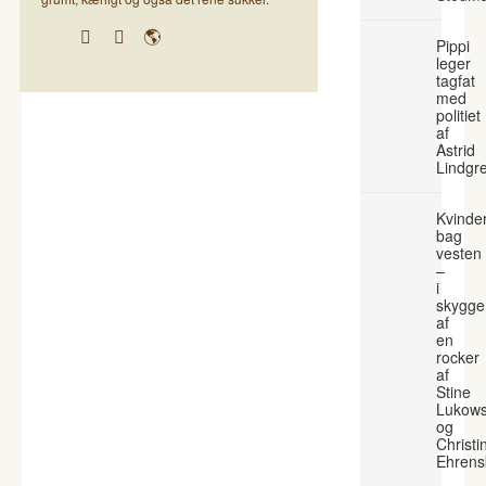
Pippi
leger
tagfat
med
politiet
af
Astrid
Lindgr
Kvinde
bag
vesten
–
i
skygge
af
en
rocker
af
Stine
Lukows
og
Christi
Ehrens