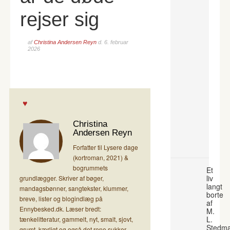
rejser sig
af
Christina Andersen Reyn
d.
6. februar
2026
Christina
Andersen Reyn
Forfatter til Lysere dage
(kortroman, 2021) &
bogrummets
Et
liv
grundlægger. Skriver af bøger,
langt
mandagsbønner, sangtekster, klummer,
borte
breve, lister og blogindlæg på
af
Ennybesked.dk. Læser bredt:
M.
L.
tænkelitteratur, gammelt, nyt, smalt, sjovt,
Stedm
grumt, kærligt og også det rene sukker.