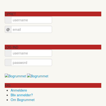
OPRET
@
LOG IND
KIG
Anmeldere
Bliv anmelder?
Om Bogrummet