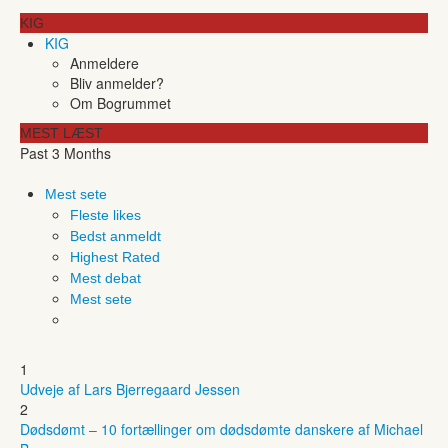
KIG
KIG
Anmeldere
Bliv anmelder?
Om Bogrummet
MEST LÆST
Past 3 Months
Mest sete
Fleste likes
Bedst anmeldt
Highest Rated
Mest debat
Mest sete
1
Udveje af Lars Bjerregaard Jessen
2
Dødsdømt – 10 fortællinger om dødsdømte danskere af Michael