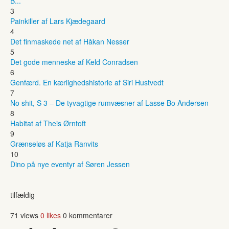
B...
3
Painkiller af Lars Kjædegaard
4
Det finmaskede net af Håkan Nesser
5
Det gode menneske af Keld Conradsen
6
Genfærd. En kærlighedshistorie af Siri Hustvedt
7
No shit, S 3 – De tyvagtige rumvæsner af Lasse Bo Andersen
8
Habitat af Theis Ørntoft
9
Grænseløs af Katja Ranvits
10
Dino på nye eventyr af Søren Jessen
tilfældig
71 views
0 likes
0 kommentarer