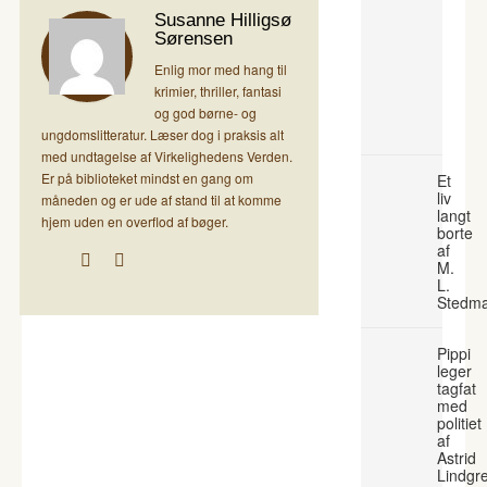
Susanne Hilligsø
Sørensen
Enlig mor med hang til
krimier, thriller, fantasi
og god børne- og
ungdomslitteratur. Læser dog i praksis alt
med undtagelse af Virkelighedens Verden.
Er på biblioteket mindst en gang om
Et
liv
måneden og er ude af stand til at komme
langt
hjem uden en overflod af bøger.
borte
af
M.
L.
Stedm
Pippi
leger
tagfat
med
politiet
af
Astrid
Lindgr