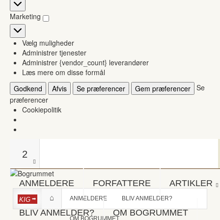
Statistikker
Marketing
Marketing
Vælg muligheder
Administrer tjenester
Administrer {vendor_count} leverandører
Læs mere om disse formål
Se
Godkend
Afvis
Se præferencer
Gem præferencer
præferencer
Cookiepolitik
2
ANMELDERE
FORFATTERE
ARTIKLER
ANMELDERE
BLIV ANMELDER?
KIG
BLIV ANMELDER?
OM BOGRUMMET
OM BOGRUMMET