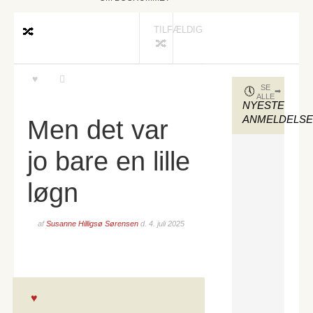
TILFÆLDIG
SE
ALLE
NYESTE
ANMELDELS
Men det var
jo bare en lille
løgn
af
Susanne Hilligsø Sørensen
d.
4. juli 2025