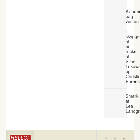
Kvinde
bag
vesten
–
i
skygge
af
en
rocker
af
Stine
Lukows
og
Christi
Ehrens
Smørkl
af
Lea
Landgr
HELLO!