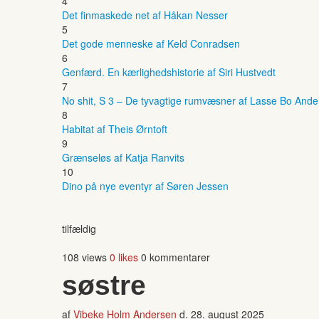
4
Det finmaskede net af Håkan Nesser
5
Det gode menneske af Keld Conradsen
6
Genfærd. En kærlighedshistorie af Siri Hustvedt
7
No shit, S 3 – De tyvagtige rumvæsner af Lasse Bo And
8
Habitat af Theis Ørntoft
9
Grænseløs af Katja Ranvits
10
Dino på nye eventyr af Søren Jessen
tilfældig
108 views
0 likes
0 kommentarer
søstre
af
Vibeke Holm Andersen
d.
28. august 2025