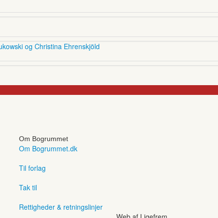
ukowski og Christina Ehrenskjöld
Om Bogrummet
Om Bogrummet.dk
Til forlag
Tak til
Rettigheder & retningslinjer
Web af Ligefrem