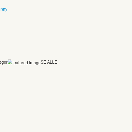
inny
bøger
SE ALLE