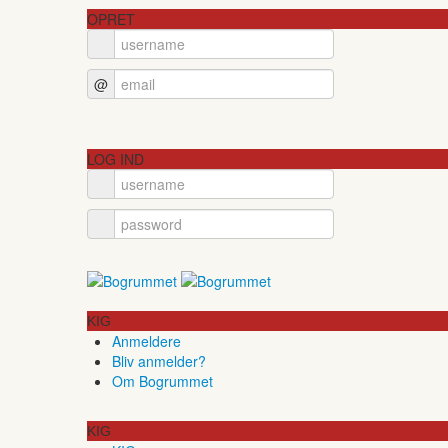
OPRET
@
LOG IND
KIG
Anmeldere
Bliv anmelder?
Om Bogrummet
KIG