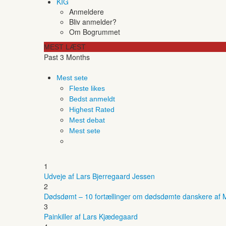
KIG
Anmeldere
Bliv anmelder?
Om Bogrummet
MEST LÆST
Past 3 Months
Mest sete
Fleste likes
Bedst anmeldt
Highest Rated
Mest debat
Mest sete
1
Udveje af Lars Bjerregaard Jessen
2
Dødsdømt – 10 fortællinger om dødsdømte danskere af M
3
Painkiller af Lars Kjædegaard