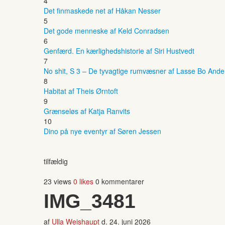
4
Det finmaskede net af Håkan Nesser
5
Det gode menneske af Keld Conradsen
6
Genfærd. En kærlighedshistorie af Siri Hustvedt
7
No shit, S 3 – De tyvagtige rumvæsner af Lasse Bo And
8
Habitat af Theis Ørntoft
9
Grænseløs af Katja Ranvits
10
Dino på nye eventyr af Søren Jessen
tilfældig
23 views
0 likes
0 kommentarer
IMG_3481
af
Ulla Weishaupt
d.
24. juni 2026