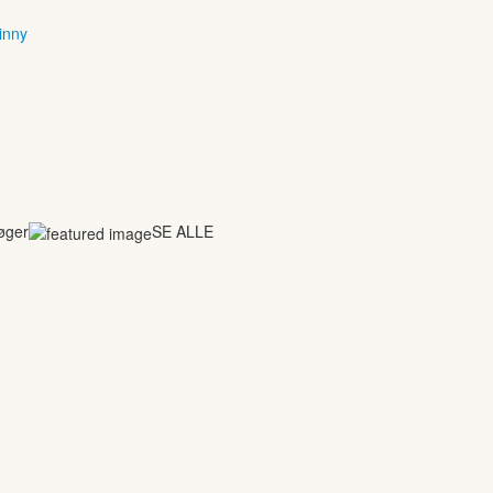
inny
bøger
SE ALLE