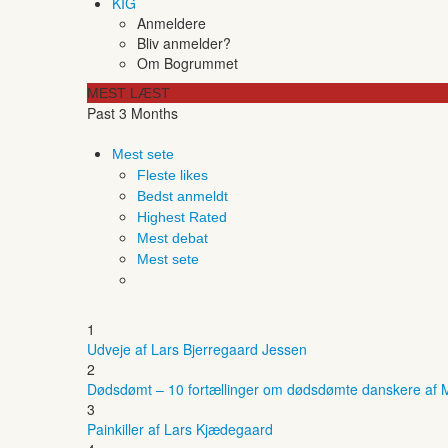
KIG
Anmeldere
Bliv anmelder?
Om Bogrummet
MEST LÆST
Past 3 Months
Mest sete
Fleste likes
Bedst anmeldt
Highest Rated
Mest debat
Mest sete
1
Udveje af Lars Bjerregaard Jessen
2
Dødsdømt – 10 fortællinger om dødsdømte danskere af M
3
Painkiller af Lars Kjædegaard