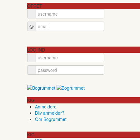
OPRET
@
LOG IND
KIG
Anmeldere
Bliv anmelder?
Om Bogrummet
KIG