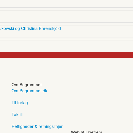
ukowski og Christina Ehrenskjöld
Om Bogrummet
Om Bogrummet.dk
Til forlag
Tak til
Rettigheder & retningslinjer
Web af Ligefrem