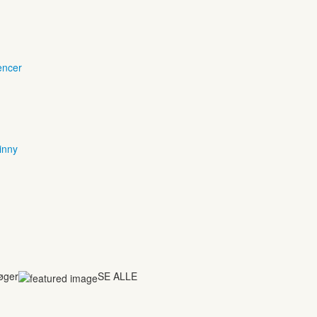
encer
inny
bøger
SE ALLE