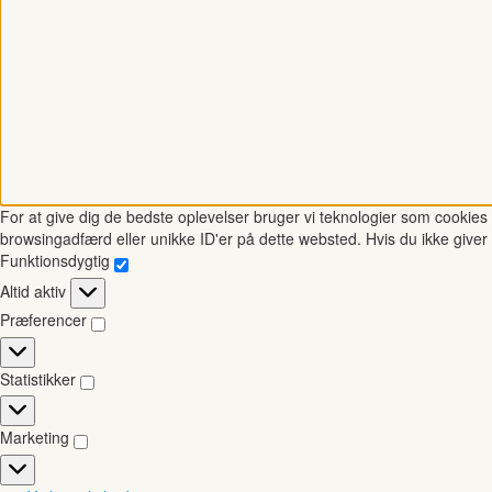
For at give dig de bedste oplevelser bruger vi teknologier som cookies t
browsingadfærd eller unikke ID'er på dette websted. Hvis du ikke giver 
Funktionsdygtig
Funktionsdygtig
Altid aktiv
Præferencer
Præferencer
Statistikker
Statistikker
Marketing
Marketing