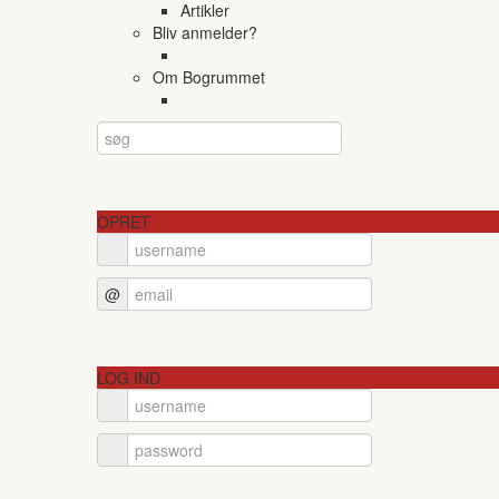
Artikler
Bliv anmelder?
Om Bogrummet
OPRET
@
LOG IND