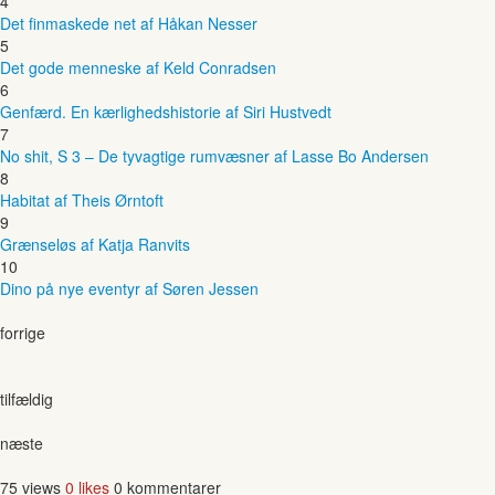
4
Det finmaskede net af Håkan Nesser
5
Det gode menneske af Keld Conradsen
6
Genfærd. En kærlighedshistorie af Siri Hustvedt
7
No shit, S 3 – De tyvagtige rumvæsner af Lasse Bo Andersen
8
Habitat af Theis Ørntoft
9
Grænseløs af Katja Ranvits
10
Dino på nye eventyr af Søren Jessen
forrige
tilfældig
næste
75 views
0 likes
0 kommentarer