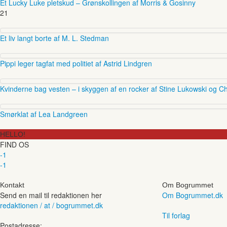
Et Lucky Luke pletskud – Grønskollingen af Morris & Gosinny
21
Et liv langt borte af M. L. Stedman
Pippi leger tagfat med politiet af Astrid Lindgren
Kvinderne bag vesten – i skyggen af en rocker af Stine Lukowski og Ch
Smørklat af Lea Landgreen
HELLO!
FIND OS
-1
-1
Kontakt
Om Bogrummet
Send en mail til redaktionen her
Om Bogrummet.dk
redaktionen / at / bogrummet.dk
Til forlag
Postadresse: