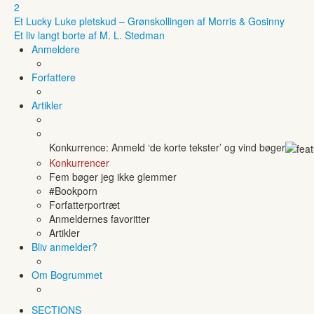
2
Et Lucky Luke pletskud – Grønskollingen af Morris & Gosinny
Et liv langt borte af M. L. Stedman
Anmeldere
Forfattere
Artikler
Konkurrence: Anmeld ‘de korte tekster’ og vind bøger
Konkurrencer
Fem bøger jeg ikke glemmer
#Bookporn
Forfatterportræt
Anmeldernes favoritter
Artikler
Bliv anmelder?
Om Bogrummet
SECTIONS