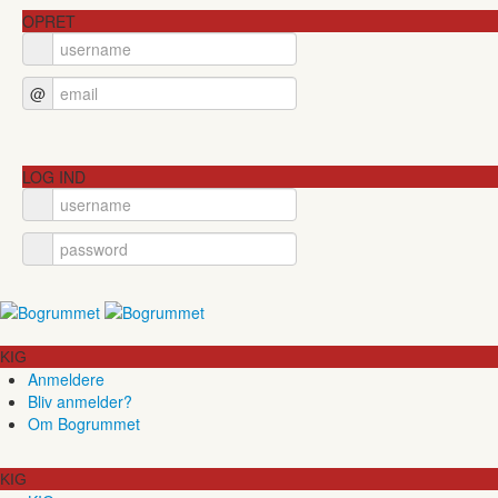
OPRET
@
LOG IND
KIG
Anmeldere
Bliv anmelder?
Om Bogrummet
KIG