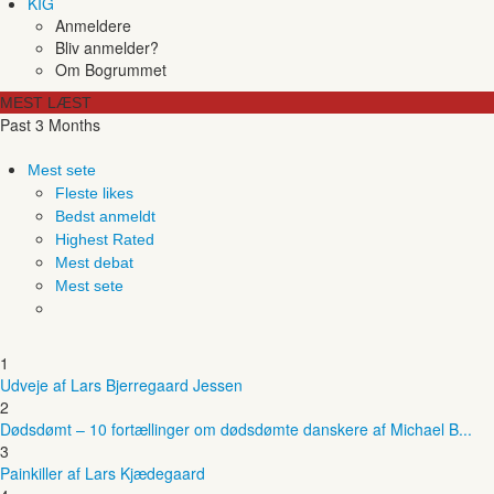
KIG
Anmeldere
Bliv anmelder?
Om Bogrummet
MEST LÆST
Past 3 Months
Mest sete
Fleste likes
Bedst anmeldt
Highest Rated
Mest debat
Mest sete
1
Udveje af Lars Bjerregaard Jessen
2
Dødsdømt – 10 fortællinger om dødsdømte danskere af Michael B...
3
Painkiller af Lars Kjædegaard