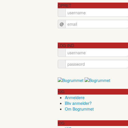
OPRET
@
LOG IND
KIG
Anmeldere
Bliv anmelder?
Om Bogrummet
KIG