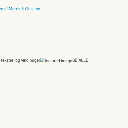
en af Morris & Gosinny
tekster’ og vind bøger
SE ALLE