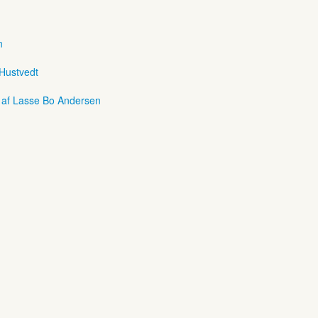
n
 Hustvedt
r af Lasse Bo Andersen