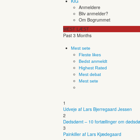
KIG
Anmeldere
Bliv anmelder?
Om Bogrummet
MEST LÆST
Past 3 Months
Mest sete
Fleste likes
Bedst anmeldt
Highest Rated
Mest debat
Mest sete
1
Udveje af Lars Bjerregaard Jessen
2
Dødsdømt – 10 fortællinger om dødsdø
3
Painkiller af Lars Kjædegaard