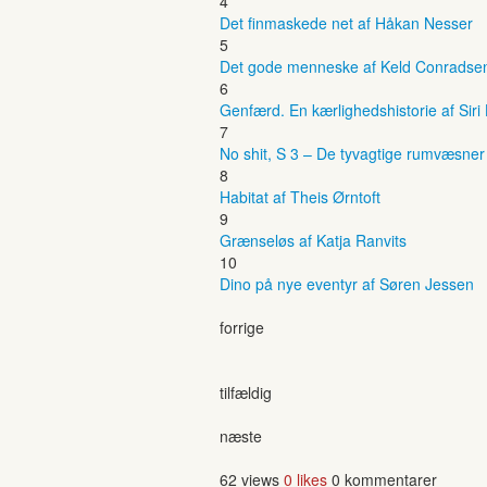
4
Det finmaskede net af Håkan Nesser
5
Det gode menneske af Keld Conradse
6
Genfærd. En kærlighedshistorie af Siri
7
No shit, S 3 – De tyvagtige rumvæsne
8
Habitat af Theis Ørntoft
9
Grænseløs af Katja Ranvits
10
Dino på nye eventyr af Søren Jessen
forrige
tilfældig
næste
62 views
0 likes
0 kommentarer