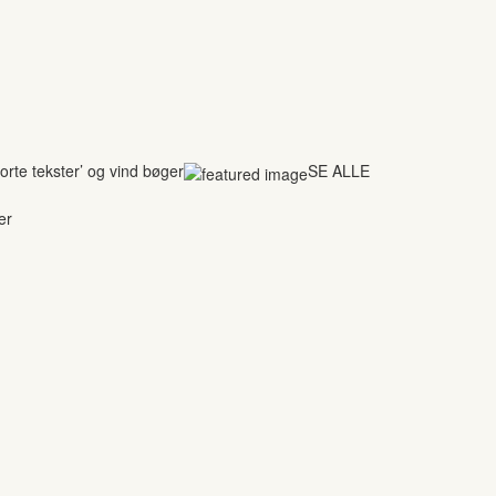
rte tekster’ og vind bøger
SE ALLE
er