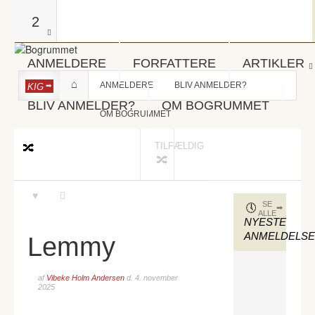
2
ANMELDERE
FORFATTERE
ARTIKLER
ANMELDERE
BLIV ANMELDER?
KIG
BLIV ANMELDER?
OM BOGRUMMET
OM BOGRUMMET
TILFÆLDIG
SE
ALLE
NYESTE
ANMELDELS
Lemmy
af
Vibeke Holm Andersen
d.
4. november
2025