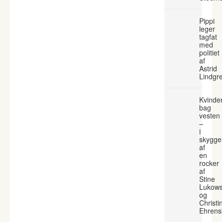
Pippi
leger
tagfat
med
politiet
af
Astrid
Lindgr
Kvinde
bag
vesten
–
i
skygge
af
en
rocker
af
Stine
Lukows
og
Christi
Ehrens