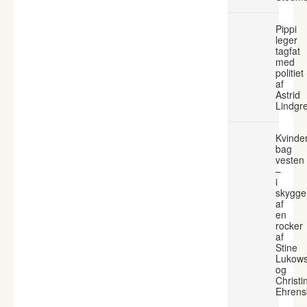
Pippi
leger
tagfat
med
politiet
af
Astrid
Lindgr
Kvinde
bag
vesten
–
i
skygge
af
en
rocker
af
Stine
Lukows
og
Christi
Ehrens