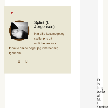
Splint (I.
Jørgensen)
Har altid læst meget og
sætter pris på
muligheden for at
fortælle om de bøger jeg kværner mig
igennem.
Et
liv
langt
borte
af
M.
L.
Stedm