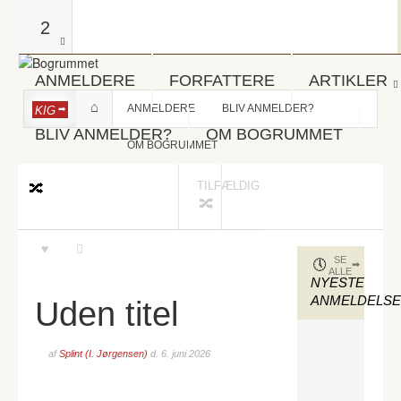
2
ANMELDERE
FORFATTERE
ARTIKLER
ANMELDERE
BLIV ANMELDER?
KIG
BLIV ANMELDER?
OM BOGRUMMET
OM BOGRUMMET
TILFÆLDIG
SE
ALLE
NYESTE
ANMELDELS
Uden titel
af
Splint (I. Jørgensen)
d.
6. juni 2026