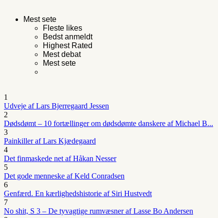
Mest sete
Fleste likes
Bedst anmeldt
Highest Rated
Mest debat
Mest sete
1
Udveje af Lars Bjerregaard Jessen
2
Dødsdømt – 10 fortællinger om dødsdømte danskere af Michael B...
3
Painkiller af Lars Kjædegaard
4
Det finmaskede net af Håkan Nesser
5
Det gode menneske af Keld Conradsen
6
Genfærd. En kærlighedshistorie af Siri Hustvedt
7
No shit, S 3 – De tyvagtige rumvæsner af Lasse Bo Andersen