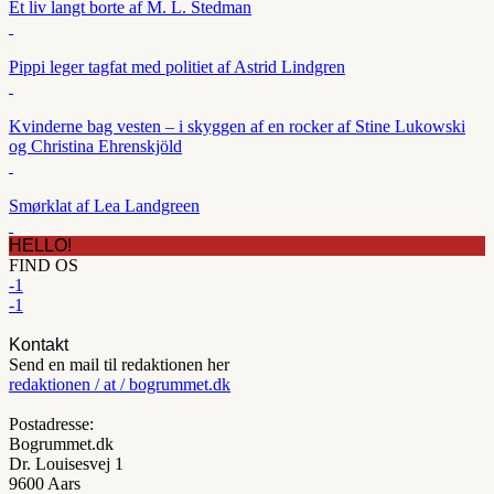
Et liv langt borte af M. L. Stedman
Pippi leger tagfat med politiet af Astrid Lindgren
Kvinderne bag vesten – i skyggen af en rocker af Stine Lukowski
og Christina Ehrenskjöld
Smørklat af Lea Landgreen
HELLO!
FIND OS
-1
-1
Kontakt
Send en mail til redaktionen her
redaktionen / at / bogrummet.dk
Postadresse:
Bogrummet.dk
Dr. Louisesvej 1
9600 Aars