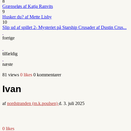
8
Grænseløs af Katja Ranvits
9
Husker du? af Mette Lisby
10
Slip ud af spillet 2- Mysteriet på Starship Crusader af Dustin Crus...
forrige
tilfældig
næste
81 views
0 likes
0 kommentarer
Ivan
af
nordstranden (m.k.poulsen)
d.
3. juli 2025
0 likes