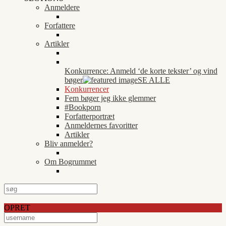
Anmeldere
Forfattere
Artikler
Konkurrence: Anmeld ‘de korte tekster’ og vind
bøger
SE ALLE
Konkurrencer
Fem bøger jeg ikke glemmer
#Bookporn
Forfatterportræt
Anmeldernes favoritter
Artikler
Bliv anmelder?
Om Bogrummet
OPRET