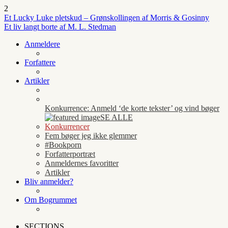
2
Et Lucky Luke pletskud – Grønskollingen af Morris & Gosinny
Et liv langt borte af M. L. Stedman
Anmeldere
Forfattere
Artikler
Konkurrence: Anmeld ‘de korte tekster’ og vind bøger
SE ALLE
Konkurrencer
Fem bøger jeg ikke glemmer
#Bookporn
Forfatterportræt
Anmeldernes favoritter
Artikler
Bliv anmelder?
Om Bogrummet
SECTIONS