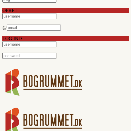
OPRET
@
LOG IND