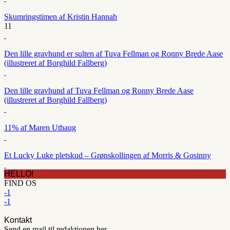
Skumringstimen af Kristin Hannah
11
Den lille gravhund er sulten af Tuva Fellman og Ronny Brede Aase
(illustreret af Borghild Fallberg)
Den lille gravhund af Tuva Fellman og Ronny Brede Aase
(illustreret af Borghild Fallberg)
11% af Maren Uthaug
Et Lucky Luke pletskud – Grønskollingen af Morris & Gosinny
HELLO!
FIND OS
-1
-1
Kontakt
Send en mail til redaktionen her