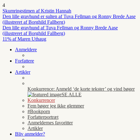
4
Skumringstimen af Kristin Hannah
Den lille gravhund er sulten af Tuva Fellman og Ronny Brede Aase
(illustreret af Borghild Fallberg)
Den lille gravhund af Tuva Fellman og Ronny Brede Aase
(illustreret af Borghild Fallberg)
11% af Maren Uthaug
Anmeldere
Forfattere
Artikler
Konkurrence: Anmeld ‘de korte tekster’ og vind bøger
SE ALLE
Konkurrencer
Fem bøger jeg ikke glemmer
#Bookporn
Forfatterportræt
Anmeldernes favoritter
Artikler
Bliv anmelder?