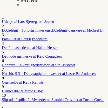
Mest sete
1
Udveje af Lars Bjerregaard Jessen
2
Dødsdømt – 10 fortællinger om dødsdømte danskere af Michael B...
3
Painkiller af Lars Kjædegaard
4
Det finmaskede net af Håkan Nesser
5
Det gode menneske af Keld Conradsen
6
Genfærd. En kærlighedshistorie af Siri Hustvedt
7
No shit, S 3 – De tyvagtige rumvæsner af Lasse Bo Andersen
8
Grænseløs af Katja Ranvits
9
Husker du? af Mette Lisby
10
Slip ud af spillet 2- Mysteriet på Starship Crusader af Dustin Crus...