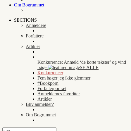
Om Bogrummet
SECTIONS
Anmeldere
Forfattere
Artikler
Konkurrence: Anmeld ‘de korte tekster’ og vind
bøger
SE ALLE
Konkurrencer
Fem bøger jeg ikke glemmer
#Bookporn
Forfatterportræt
Anmeldernes favoritter
Artikler
Bliv anmelder?
Om Bogrummet