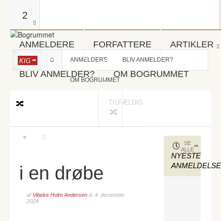
2
ANMELDERE
FORFATTERE
ARTIKLER
ANMELDERE
BLIV ANMELDER?
KIG
BLIV ANMELDER?
OM BOGRUMMET
OM BOGRUMMET
TILFÆLDIG
SE
ALLE
NYESTE
ANMELDELS
i en drøbe
af
Vibeke Holm Andersen
d.
4. december
2024