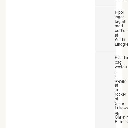
Pippi
leger
tagfat
med
politiet
af
Astrid
Lindgr
Kvinde
bag
vesten
–
i
skygge
af
en
rocker
af
Stine
Lukows
og
Christi
Ehrens