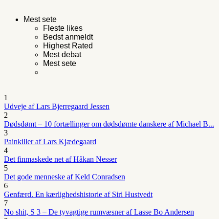
Mest sete
Fleste likes
Bedst anmeldt
Highest Rated
Mest debat
Mest sete
1
Udveje af Lars Bjerregaard Jessen
2
Dødsdømt – 10 fortællinger om dødsdømte danskere af Michael B...
3
Painkiller af Lars Kjædegaard
4
Det finmaskede net af Håkan Nesser
5
Det gode menneske af Keld Conradsen
6
Genfærd. En kærlighedshistorie af Siri Hustvedt
7
No shit, S 3 – De tyvagtige rumvæsner af Lasse Bo Andersen