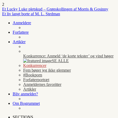
2
Et Lucky Luke pletskud – Grønskollingen af Morris & Gosinny
Et liv langt borte af M. L. Stedman
Anmeldere
Forfattere
Artikler
Konkurrence: Anmeld ‘de korte tekster’ og vind bøger
SE ALLE
Konkurrencer
Fem bøger jeg ikke glemmer
#Bookporn
Forfatterportræt
Anmeldernes favoritter
Artikler
Bliv anmelder?
Om Bogrummet
SECTIONS