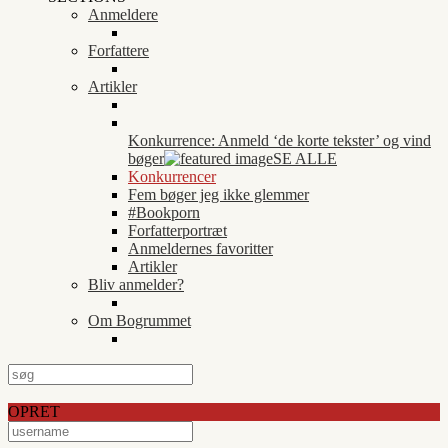
Anmeldere
Forfattere
Artikler
Konkurrence: Anmeld ‘de korte tekster’ og vind
bøger
SE ALLE
Konkurrencer
Fem bøger jeg ikke glemmer
#Bookporn
Forfatterportræt
Anmeldernes favoritter
Artikler
Bliv anmelder?
Om Bogrummet
OPRET