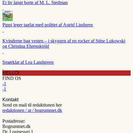
Et liv langt borte af M. L. Stedman
Pippi leger tagfat med politiet af Astrid Lindgren
Kvinderne bag vesten – i skyggen af en rocker af Stine Lukowski
og Christina Ehrenskjöld
Smørklat af Lea Landgreen
HELLO!
FIND OS
-1
-1
Kontakt
Send en mail til redaktionen her
redaktionen / at / bogrummet.dk
Postadresse:
Bogrummet.dk
Dr. Louisesvej 1