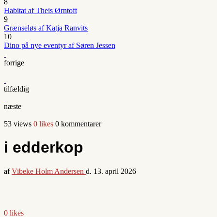
8
Habitat af Theis Ørntoft
9
Grænseløs af Katja Ranvits
10
Dino på nye eventyr af Søren Jessen
forrige
tilfældig
næste
53 views
0 likes
0 kommentarer
i edderkop
af
Vibeke Holm Andersen
d.
13. april 2026
0 likes