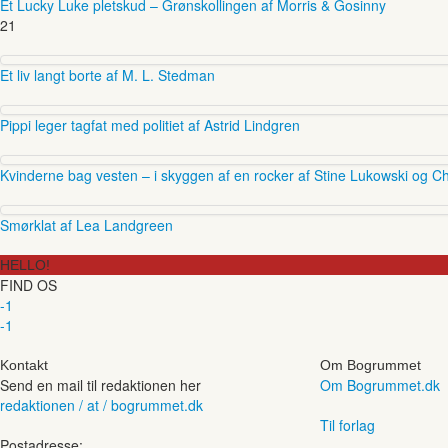
Et Lucky Luke pletskud – Grønskollingen af Morris & Gosinny
21
Et liv langt borte af M. L. Stedman
Pippi leger tagfat med politiet af Astrid Lindgren
Kvinderne bag vesten – i skyggen af en rocker af Stine Lukowski og Ch
Smørklat af Lea Landgreen
HELLO!
FIND OS
-1
-1
Kontakt
Om Bogrummet
Send en mail til redaktionen her
Om Bogrummet.dk
redaktionen / at / bogrummet.dk
Til forlag
Postadresse: