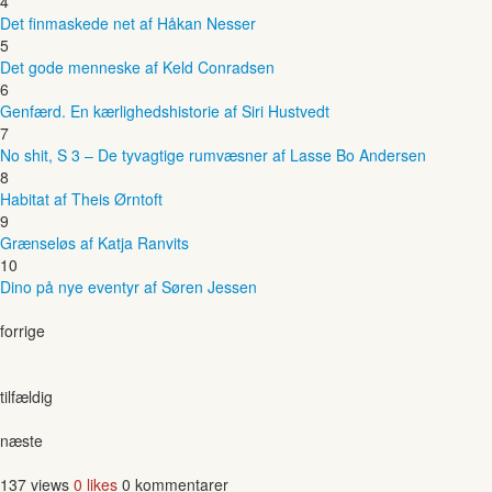
4
Det finmaskede net af Håkan Nesser
5
Det gode menneske af Keld Conradsen
6
Genfærd. En kærlighedshistorie af Siri Hustvedt
7
No shit, S 3 – De tyvagtige rumvæsner af Lasse Bo Andersen
8
Habitat af Theis Ørntoft
9
Grænseløs af Katja Ranvits
10
Dino på nye eventyr af Søren Jessen
forrige
tilfældig
næste
137 views
0 likes
0 kommentarer