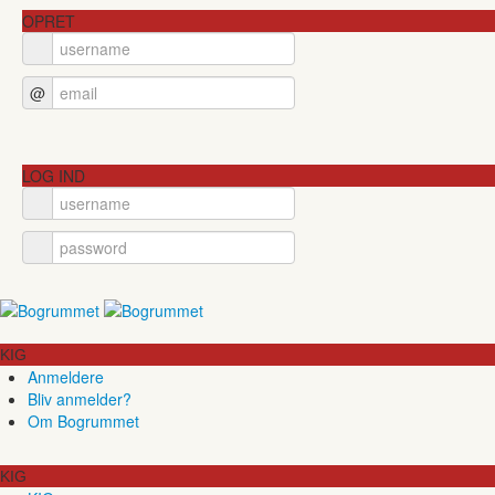
OPRET
@
LOG IND
KIG
Anmeldere
Bliv anmelder?
Om Bogrummet
KIG