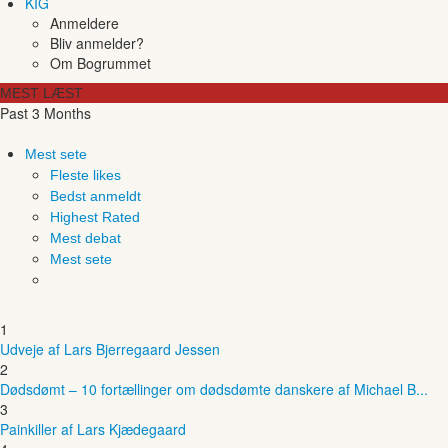
KIG
Anmeldere
Bliv anmelder?
Om Bogrummet
MEST LÆST
Past 3 Months
Mest sete
Fleste likes
Bedst anmeldt
Highest Rated
Mest debat
Mest sete
1
Udveje af Lars Bjerregaard Jessen
2
Dødsdømt – 10 fortællinger om dødsdømte danskere af Michael B...
3
Painkiller af Lars Kjædegaard