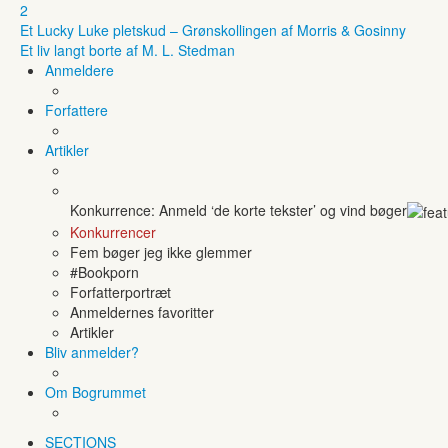
2
Et Lucky Luke pletskud – Grønskollingen af Morris & Gosinny
Et liv langt borte af M. L. Stedman
Anmeldere
Forfattere
Artikler
Konkurrence: Anmeld ‘de korte tekster’ og vind bøger
Konkurrencer
Fem bøger jeg ikke glemmer
#Bookporn
Forfatterportræt
Anmeldernes favoritter
Artikler
Bliv anmelder?
Om Bogrummet
SECTIONS