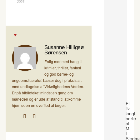
2026
Susanne Hilligsø
Sørensen
Enlig mor med hang til
krimier, thriller, fantasi
og god børne- og
ungdomslitteratur. Læser dog i praksis alt
med undtagelse af Virkelighedens Verden.
Er på biblioteket mindst en gang om
måneden og er ude af stand til at komme
Et
hjem uden en overflod af bøger.
liv
langt
borte
af
M.
L.
Stedm