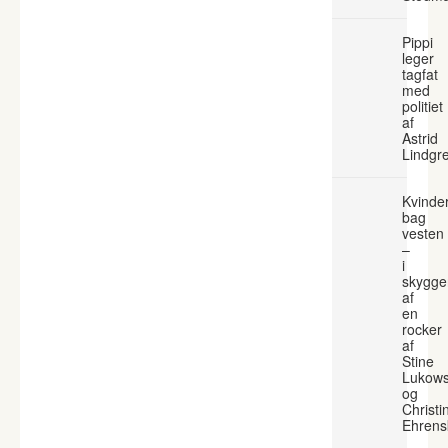
Pippi
leger
tagfat
med
politiet
af
Astrid
Lindgr
Kvinde
bag
vesten
–
i
skygge
af
en
rocker
af
Stine
Lukows
og
Christi
Ehrens