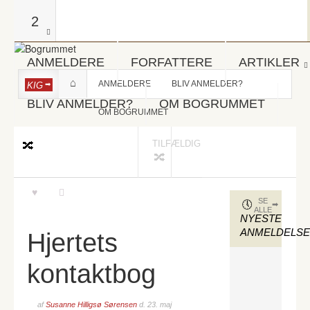
2
ANMELDERE
FORFATTERE
ARTIKLER
ANMELDERE
BLIV ANMELDER?
KIG
BLIV ANMELDER?
OM BOGRUMMET
OM BOGRUMMET
TILFÆLDIG
SE
ALLE
NYESTE
ANMELDELS
Hjertets
kontaktbog
af
Susanne Hilligsø Sørensen
d.
23. maj