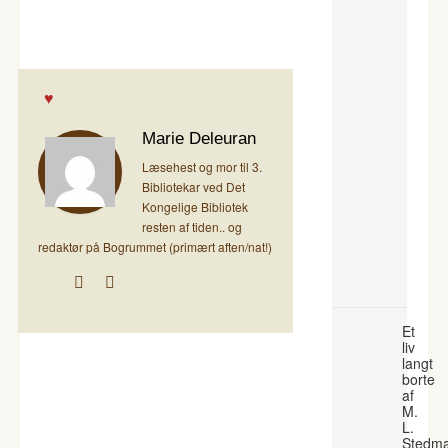
Marie Deleuran
Læsehest og mor til 3.
Bibliotekar ved Det
Kongelige Bibliotek
resten af tiden.. og
redaktør på Bogrummet (primært aften/nat!)
Et
liv
langt
borte
af
M.
L.
Stedm