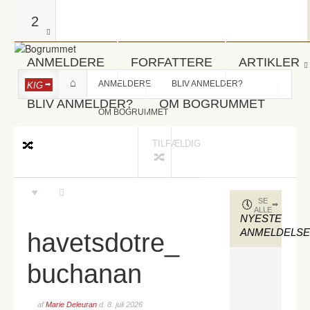
2
ANMELDERE
FORFATTERE
ARTIKLER
ANMELDERE
BLIV ANMELDER?
KIG
BLIV ANMELDER?
OM BOGRUMMET
OM BOGRUMMET
TILFÆLDIG
SE
ALLE
NYESTE
ANMELDELS
havetsdotre_
buchanan
af
Marie Deleuran
d.
8. juli 2026