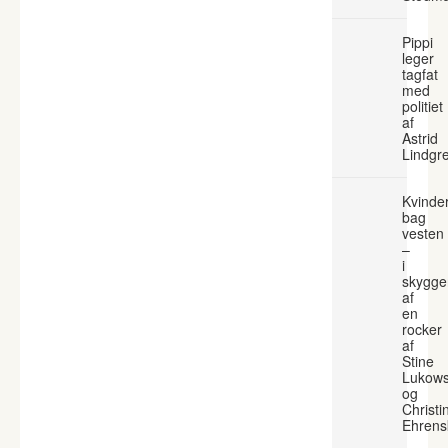
Pippi
leger
tagfat
med
politiet
af
Astrid
Lindgr
Kvinde
bag
vesten
–
i
skygge
af
en
rocker
af
Stine
Lukows
og
Christi
Ehrens