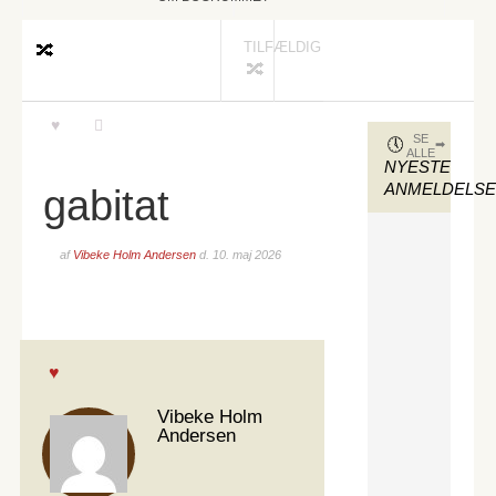
TILFÆLDIG
SE
ALLE
NYESTE
ANMELDELS
gabitat
af
Vibeke Holm Andersen
d.
10. maj 2026
Vibeke Holm
Andersen