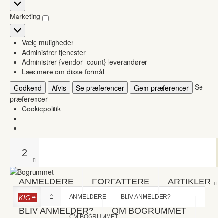
Statistikker
Marketing
Marketing
Vælg muligheder
Administrer tjenester
Administrer {vendor_count} leverandører
Læs mere om disse formål
Se
Godkend
Afvis
Se præferencer
Gem præferencer
præferencer
Cookiepolitik
2
ANMELDERE
FORFATTERE
ARTIKLER
ANMELDERE
BLIV ANMELDER?
KIG
BLIV ANMELDER?
OM BOGRUMMET
OM BOGRUMMET