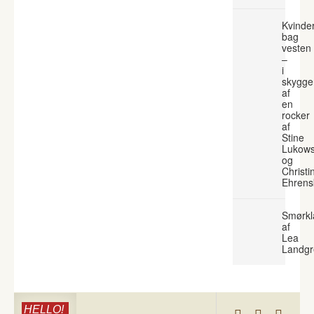
Kvinde
bag
vesten
–
i
skygge
af
en
rocker
af
Stine
Lukows
og
Christi
Ehrens
Smørkl
af
Lea
Landgr
HELLO!