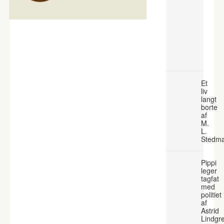
Et
liv
langt
borte
af
M.
L.
Stedm
Pippi
leger
tagfat
med
politiet
af
Astrid
Lindgr