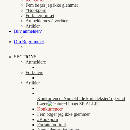
Fem bøger jeg ikke glemmer
#Bookporn
Forfatterportræt
Anmeldernes favoritter
Artikler
Bliv anmelder?
Om Bogrummet
SECTIONS
Anmeldere
Forfattere
Artikler
Konkurrence: Anmeld ‘de korte tekster’ og vind
bøger
SE ALLE
Konkurrencer
Fem bøger jeg ikke glemmer
#Bookporn
Forfatterportræt
Anmeldernes favoritter