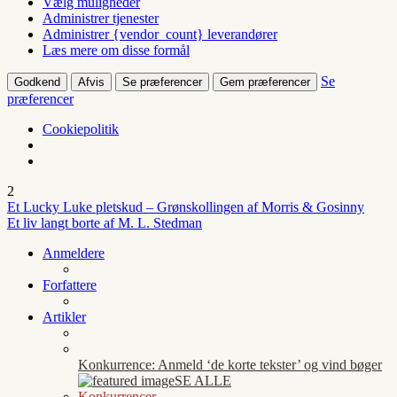
Vælg muligheder
Administrer tjenester
Administrer {vendor_count} leverandører
Læs mere om disse formål
Se
Godkend
Afvis
Se præferencer
Gem præferencer
præferencer
Cookiepolitik
2
Et Lucky Luke pletskud – Grønskollingen af Morris & Gosinny
Et liv langt borte af M. L. Stedman
Anmeldere
Forfattere
Artikler
Konkurrence: Anmeld ‘de korte tekster’ og vind bøger
SE ALLE
Konkurrencer