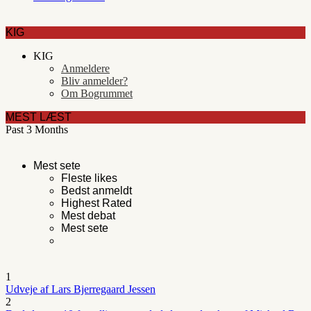
KIG
KIG
Anmeldere
Bliv anmelder?
Om Bogrummet
MEST LÆST
Past 3 Months
Mest sete
Fleste likes
Bedst anmeldt
Highest Rated
Mest debat
Mest sete
1
Udveje af Lars Bjerregaard Jessen
2