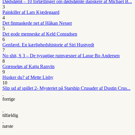
Dødsdømt – 10 fortællinger om dødsdømte danskere af Michael B...
3
Painkiller af Lars Kjædegaard
4
Det finmaskede net af Håkan Nesser
5
Det gode menneske af Keld Conradsen
6
Genfærd. En kærlighedshistorie af Siri Hustvedt
7
No shit, S 3 – De tyvagtige rumvæsner af Lasse Bo Andersen
8
Grænseløs af Katja Ranvits
9
Husker du? af Mette Lisby
10
Slip ud af spillet 2- Mysteriet på Starship Crusader af Dustin Crus...
forrige
tilfældig
næste